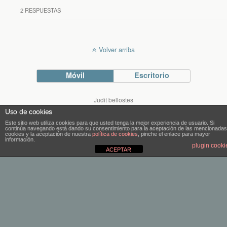
2 RESPUESTAS
Volver arriba
Móvil
Escritorio
Judit bellostes
Blog de arquitectura
Uso de cookies
blog.bellostes.com
Este sitio web utiliza cookies para que usted tenga la mejor experiencia de usuario. Si
continúa navegando está dando su consentimiento para la aceptación de las mencionadas
cookies y la aceptación de nuestra
política de cookies
, pinche el enlace para mayor
información.
plugin cooki
ACEPTAR