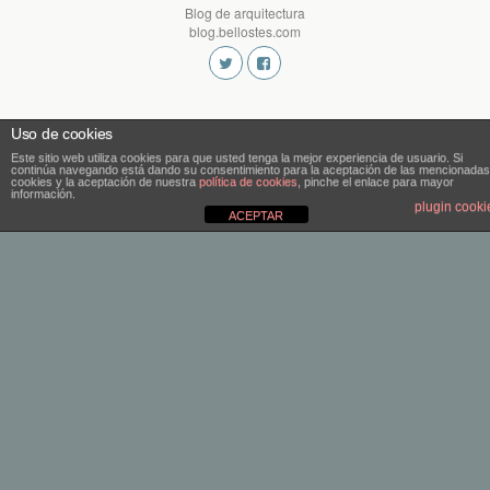
Blog de arquitectura
blog.bellostes.com
Uso de cookies
Este sitio web utiliza cookies para que usted tenga la mejor experiencia de usuario. Si
continúa navegando está dando su consentimiento para la aceptación de las mencionadas
cookies y la aceptación de nuestra
política de cookies
, pinche el enlace para mayor
información.
plugin cooki
ACEPTAR