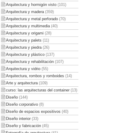
Arquitectura y hormigón visto
(101)
Arquitectura y madera
(359)
Arquitectura y metal perforado
(70)
Arquitectura y multimedia
(40)
Arquitectura y origami
(28)
Arquitectura y palets
(11)
Arquitectura y piedra
(26)
Arquitectura y plástico
(137)
Arquitectura y rehabilitación
(107)
Arquitectura y vidrio
(55)
Arquitectura, rombos y romboides
(14)
Arte y arquitectura
(109)
curso: las arquitecturas del container
(13)
Diseño
(144)
Diseño corporativo
(8)
Diseño de espacios expositivos
(40)
Diseño interior
(33)
Diseño y fabricación
(45)
Fotografía de arquitectura
(41)