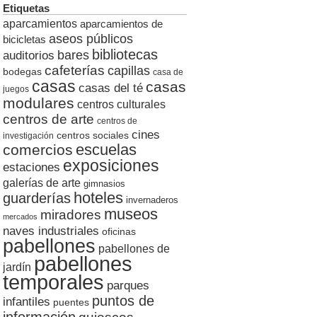
Etiquetas
aparcamientos
aparcamientos de
aseos públicos
bicicletas
bibliotecas
auditorios
bares
cafeterías
capillas
bodegas
casa de
casas
casas
casas del té
juegos
modulares
centros culturales
centros de arte
centros de
cines
centros sociales
investigación
escuelas
comercios
exposiciones
estaciones
galerías de arte
gimnasios
hoteles
guarderías
invernaderos
museos
miradores
mercados
naves industriales
oficinas
pabellones
pabellones de
pabellones
jardín
temporales
parques
puntos de
infantiles
puentes
información