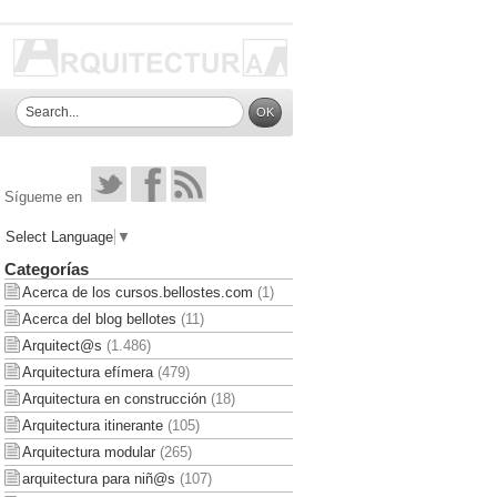
Sígueme en
Select Language
▼
Categorías
Acerca de los cursos.bellostes.com
(1)
Acerca del blog bellotes
(11)
Arquitect@s
(1.486)
Arquitectura efímera
(479)
Arquitectura en construcción
(18)
Arquitectura itinerante
(105)
Arquitectura modular
(265)
arquitectura para niñ@s
(107)