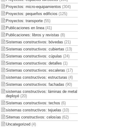
Proyectos: micro-equipamientos
(304)
Proyectos: pequeños edificios
(125)
Proyectos: transporte
(55)
Publicaciones en linea
(41)
Publicaciones: libros y revistas
(8)
Sistemas constructivos: bóvedas
(21)
Sistemas constructivos: cubiertas
(13)
Sistemas constructivos: cúpulas
(24)
Sistemas constructivos: detalles
(1)
Sistemas constructivos: escaleras
(17)
sistemas constructivos: estructuras
(4)
Sistemas constructivos: fachadas
(90)
sistemas constructivos: láminas de metal
deployé
(20)
Sistemas constructivos: techos
(6)
sistemas constructivos: tejuelas
(10)
Sitemas constructivos: celosías
(62)
Uncategorized
(4)