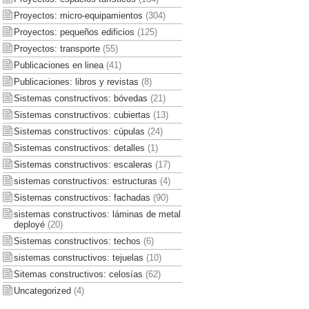
Proyectos: micro-equipamientos
(304)
Proyectos: pequeños edificios
(125)
Proyectos: transporte
(55)
Publicaciones en linea
(41)
Publicaciones: libros y revistas
(8)
Sistemas constructivos: bóvedas
(21)
Sistemas constructivos: cubiertas
(13)
Sistemas constructivos: cúpulas
(24)
Sistemas constructivos: detalles
(1)
Sistemas constructivos: escaleras
(17)
sistemas constructivos: estructuras
(4)
Sistemas constructivos: fachadas
(90)
sistemas constructivos: láminas de metal
deployé
(20)
Sistemas constructivos: techos
(6)
sistemas constructivos: tejuelas
(10)
Sitemas constructivos: celosías
(62)
Uncategorized
(4)