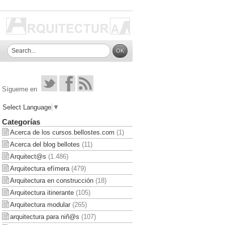
Sígueme en
Select Language
▼
Categorías
Acerca de los cursos.bellostes.com
(1)
Acerca del blog bellotes
(11)
Arquitect@s
(1.486)
Arquitectura efímera
(479)
Arquitectura en construcción
(18)
Arquitectura itinerante
(105)
Arquitectura modular
(265)
arquitectura para niñ@s
(107)