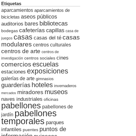
Etiquetas
aparcamientos
aparcamientos de
aseos públicos
bicicletas
bibliotecas
auditorios
bares
cafeterías
capillas
bodegas
casa de
casas
casas
casas del té
juegos
modulares
centros culturales
centros de arte
centros de
cines
centros sociales
investigación
escuelas
comercios
exposiciones
estaciones
galerías de arte
gimnasios
hoteles
guarderías
invernaderos
museos
miradores
mercados
naves industriales
oficinas
pabellones
pabellones de
pabellones
jardín
temporales
parques
puntos de
infantiles
puentes
información