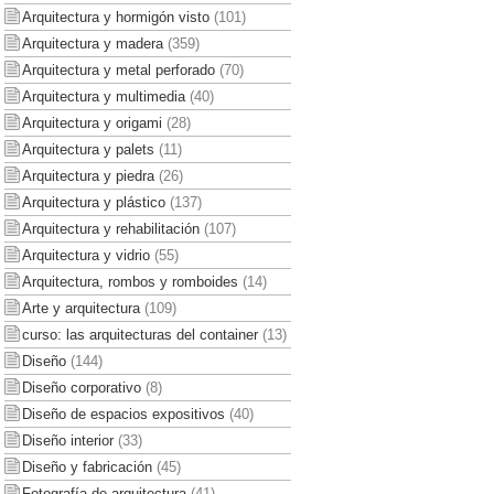
Arquitectura y hormigón visto
(101)
Arquitectura y madera
(359)
Arquitectura y metal perforado
(70)
Arquitectura y multimedia
(40)
Arquitectura y origami
(28)
Arquitectura y palets
(11)
Arquitectura y piedra
(26)
Arquitectura y plástico
(137)
Arquitectura y rehabilitación
(107)
Arquitectura y vidrio
(55)
Arquitectura, rombos y romboides
(14)
Arte y arquitectura
(109)
curso: las arquitecturas del container
(13)
Diseño
(144)
Diseño corporativo
(8)
Diseño de espacios expositivos
(40)
Diseño interior
(33)
Diseño y fabricación
(45)
Fotografía de arquitectura
(41)