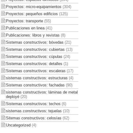
Proyectos: micro-equipamientos
(304)
Proyectos: pequeños edificios
(125)
Proyectos: transporte
(55)
Publicaciones en linea
(41)
Publicaciones: libros y revistas
(8)
Sistemas constructivos: bóvedas
(21)
Sistemas constructivos: cubiertas
(13)
Sistemas constructivos: cúpulas
(24)
Sistemas constructivos: detalles
(1)
Sistemas constructivos: escaleras
(17)
sistemas constructivos: estructuras
(4)
Sistemas constructivos: fachadas
(90)
sistemas constructivos: láminas de metal
deployé
(20)
Sistemas constructivos: techos
(6)
sistemas constructivos: tejuelas
(10)
Sitemas constructivos: celosías
(62)
Uncategorized
(4)