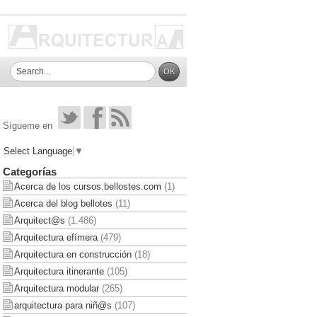
Sígueme en
Select Language
▼
Categorías
Acerca de los cursos.bellostes.com
(1)
Acerca del blog bellotes
(11)
Arquitect@s
(1.486)
Arquitectura efímera
(479)
Arquitectura en construcción
(18)
Arquitectura itinerante
(105)
Arquitectura modular
(265)
arquitectura para niñ@s
(107)