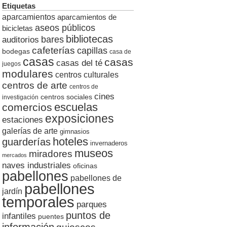
Etiquetas
aparcamientos
aparcamientos de
aseos públicos
bicicletas
bibliotecas
auditorios
bares
cafeterías
capillas
bodegas
casa de
casas
casas
casas del té
juegos
modulares
centros culturales
centros de arte
centros de
cines
centros sociales
investigación
escuelas
comercios
exposiciones
estaciones
galerías de arte
gimnasios
hoteles
guarderías
invernaderos
museos
miradores
mercados
naves industriales
oficinas
pabellones
pabellones de
pabellones
jardín
temporales
parques
puntos de
infantiles
puentes
información