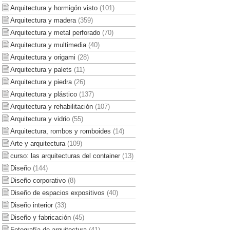
Arquitectura y hormigón visto
(101)
Arquitectura y madera
(359)
Arquitectura y metal perforado
(70)
Arquitectura y multimedia
(40)
Arquitectura y origami
(28)
Arquitectura y palets
(11)
Arquitectura y piedra
(26)
Arquitectura y plástico
(137)
Arquitectura y rehabilitación
(107)
Arquitectura y vidrio
(55)
Arquitectura, rombos y romboides
(14)
Arte y arquitectura
(109)
curso: las arquitecturas del container
(13)
Diseño
(144)
Diseño corporativo
(8)
Diseño de espacios expositivos
(40)
Diseño interior
(33)
Diseño y fabricación
(45)
Fotografía de arquitectura
(41)