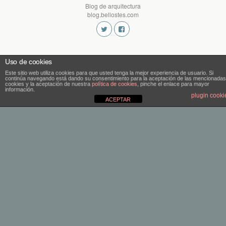
Blog de arquitectura
blog.bellostes.com
Uso de cookies
Este sitio web utiliza cookies para que usted tenga la mejor experiencia de usuario. Si
continúa navegando está dando su consentimiento para la aceptación de las mencionadas
cookies y la aceptación de nuestra
política de cookies
, pinche el enlace para mayor
información.
plugin cooki
ACEPTAR