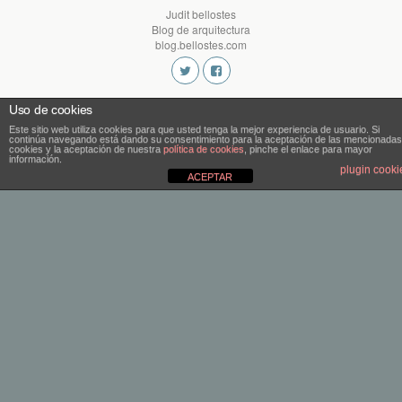
Judit bellostes
Blog de arquitectura
blog.bellostes.com
Uso de cookies
Este sitio web utiliza cookies para que usted tenga la mejor experiencia de usuario. Si
continúa navegando está dando su consentimiento para la aceptación de las mencionadas
cookies y la aceptación de nuestra
política de cookies
, pinche el enlace para mayor
información.
plugin cooki
ACEPTAR