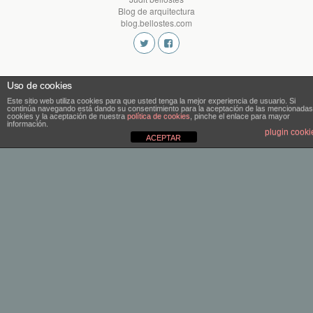
Blog de arquitectura
blog.bellostes.com
Uso de cookies
Este sitio web utiliza cookies para que usted tenga la mejor experiencia de usuario. Si
continúa navegando está dando su consentimiento para la aceptación de las mencionadas
cookies y la aceptación de nuestra
política de cookies
, pinche el enlace para mayor
información.
plugin cooki
ACEPTAR