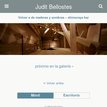
Judit Bellostes
Volver a de maderas y sombras – shimuraya bar
próximo en la galería »
Volver arriba
Móvil
Escritorio
Judit bellostes