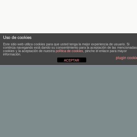
Uso de cookies
Este sitio web utiliza cookies para que usted tenga la mejor experiencia de usuario. Si
continúa navegando está dando su consentimiento para la aceptación de las mencionadas
cookies y la aceptación de nuestra
política de cookies
, pinche el enlace para mayor
información.
plugin cooki
ACEPTAR