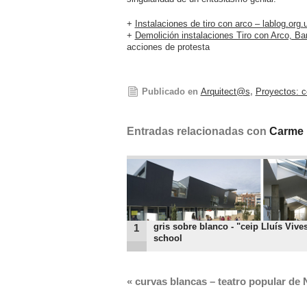
+
Instalaciones de tiro con arco – lablog.org.
+
Demolición instalaciones Tiro con Arco, Ba
acciones de protesta
Publicado en
Arquitect@s
,
Proyectos: c
Entradas relacionadas con
Carme 
gris sobre blanco - "ceip Lluís Vive
1
school
«
curvas blancas – teatro popular de N