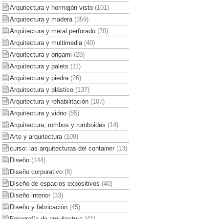
Arquitectura y hormigón visto
(101)
Arquitectura y madera
(359)
Arquitectura y metal perforado
(70)
Arquitectura y multimedia
(40)
Arquitectura y origami
(28)
Arquitectura y palets
(11)
Arquitectura y piedra
(26)
Arquitectura y plástico
(137)
Arquitectura y rehabilitación
(107)
Arquitectura y vidrio
(55)
Arquitectura, rombos y romboides
(14)
Arte y arquitectura
(109)
curso: las arquitecturas del container
(13)
Diseño
(144)
Diseño corporativo
(8)
Diseño de espacios expositivos
(40)
Diseño interior
(33)
Diseño y fabricación
(45)
Fotografía de arquitectura
(41)