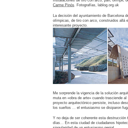
Instalaciones de tiro con arco, parc olímpic 
Carme Pinós
. Fotografías, lablog.org.uk
La decisión del ayuntamiento de Barcelona de
olímpicas, de tiro con arco, construidos allá
interesante proyecto.
Me sorprende la vigencia de la solución arquit
muta en «obra de arte» cuando trasciende al
proyecto arquitectónico persiste, incluso des
los sueños … el entusiasmo se disiparon fuga
Y no deja de ser coherente esta destrucción t
días… En esta ciudad de ciudadanos hipotec
singularidad de un entusiasmo genial.