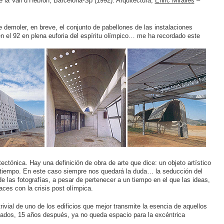
de la Vall d’Hebron, Barcelona-Sp (1992). Arquitectura,
Enric Miralles
–
 demoler, en breve, el conjunto de pabellones de las instalaciones
 en el 92 en plena euforia del espíritu olímpico… me ha recordado este
ectónica. Hay una definición de obra de arte que dice: un objeto artístico
 tiempo. En este caso siempre nos quedará la duda… la seducción del
de las fotografías, a pesar de pertenecer a un tiempo en el que las ideas,
ces con la crisis post olímpica.
rivial de uno de los edificios que mejor transmite la esencia de aquellos
ados, 15 años después, ya no queda espacio para la excéntrica