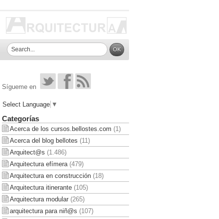
Sígueme en
Select Language
▼
Categorías
Acerca de los cursos.bellostes.com
(1)
Acerca del blog bellotes
(11)
Arquitect@s
(1.486)
Arquitectura efímera
(479)
Arquitectura en construcción
(18)
Arquitectura itinerante
(105)
Arquitectura modular
(265)
arquitectura para niñ@s
(107)