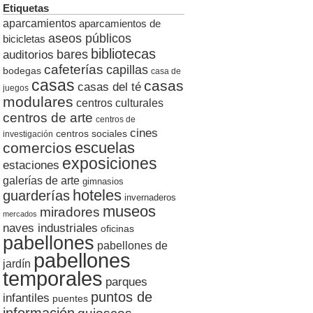
Etiquetas
aparcamientos
aparcamientos de
aseos públicos
bicicletas
bibliotecas
auditorios
bares
cafeterías
capillas
bodegas
casa de
casas
casas
casas del té
juegos
modulares
centros culturales
centros de arte
centros de
cines
centros sociales
investigación
escuelas
comercios
exposiciones
estaciones
galerías de arte
gimnasios
hoteles
guarderías
invernaderos
museos
miradores
mercados
naves industriales
oficinas
pabellones
pabellones de
pabellones
jardín
temporales
parques
puntos de
infantiles
puentes
información