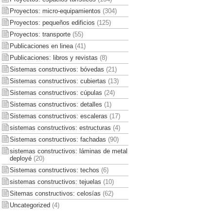
Proyectos: micro-equipamientos
(304)
Proyectos: pequeños edificios
(125)
Proyectos: transporte
(55)
Publicaciones en linea
(41)
Publicaciones: libros y revistas
(8)
Sistemas constructivos: bóvedas
(21)
Sistemas constructivos: cubiertas
(13)
Sistemas constructivos: cúpulas
(24)
Sistemas constructivos: detalles
(1)
Sistemas constructivos: escaleras
(17)
sistemas constructivos: estructuras
(4)
Sistemas constructivos: fachadas
(90)
sistemas constructivos: láminas de metal
deployé
(20)
Sistemas constructivos: techos
(6)
sistemas constructivos: tejuelas
(10)
Sitemas constructivos: celosías
(62)
Uncategorized
(4)