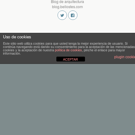
Blog de arquitectura
blog.bellostes.com
Uso de cookies
Este sitio web utiliza cookies para que usted tenga la mejor experiencia de usuario. Si
continúa navegando está dando su consentimiento para la aceptación de las mencionadas
cookies y la aceptación de nuestra
política de cookies
, pinche el enlace para mayor
información.
plugin cooki
ACEPTAR