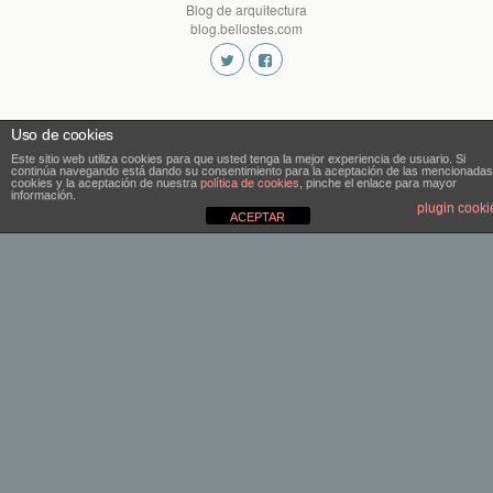
Blog de arquitectura
blog.bellostes.com
Uso de cookies
Este sitio web utiliza cookies para que usted tenga la mejor experiencia de usuario. Si
continúa navegando está dando su consentimiento para la aceptación de las mencionadas
cookies y la aceptación de nuestra
política de cookies
, pinche el enlace para mayor
información.
plugin cooki
ACEPTAR