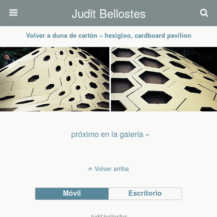
Judit Bellostes
Volver a duna de cartón – hexigloo, cardboard pavilion
próximo en la galería »
Volver arriba
Móvil
Escritorio
Judit bellostes