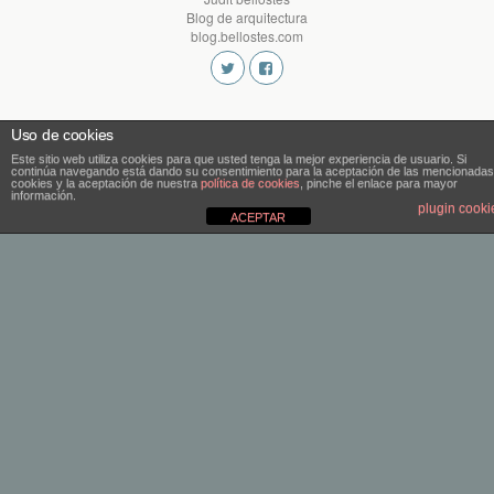
Blog de arquitectura
blog.bellostes.com
Uso de cookies
Este sitio web utiliza cookies para que usted tenga la mejor experiencia de usuario. Si
continúa navegando está dando su consentimiento para la aceptación de las mencionadas
cookies y la aceptación de nuestra
política de cookies
, pinche el enlace para mayor
información.
plugin cooki
ACEPTAR