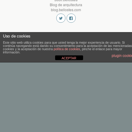
Blog de arquitectura
blog.bellostes.com
Uso de cookies
Este sitio web utiliza cookies para que usted tenga la mejor experiencia de usuario. Si
continúa navegando está dando su consentimiento para la aceptación de las mencionadas
cookies y la aceptación de nuestra
política de cookies
, pinche el enlace para mayor
información.
plugin cooki
ACEPTAR