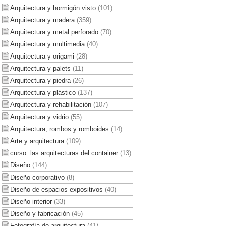
Arquitectura y hormigón visto
(101)
Arquitectura y madera
(359)
Arquitectura y metal perforado
(70)
Arquitectura y multimedia
(40)
Arquitectura y origami
(28)
Arquitectura y palets
(11)
Arquitectura y piedra
(26)
Arquitectura y plástico
(137)
Arquitectura y rehabilitación
(107)
Arquitectura y vidrio
(55)
Arquitectura, rombos y romboides
(14)
Arte y arquitectura
(109)
curso: las arquitecturas del container
(13)
Diseño
(144)
Diseño corporativo
(8)
Diseño de espacios expositivos
(40)
Diseño interior
(33)
Diseño y fabricación
(45)
Fotografía de arquitectura
(41)