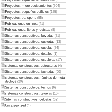
Proyectos: micro-equipamientos
(304)
Proyectos: pequeños edificios
(125)
Proyectos: transporte
(55)
Publicaciones en linea
(41)
Publicaciones: libros y revistas
(8)
Sistemas constructivos: bóvedas
(21)
Sistemas constructivos: cubiertas
(13)
Sistemas constructivos: cúpulas
(24)
Sistemas constructivos: detalles
(1)
Sistemas constructivos: escaleras
(17)
sistemas constructivos: estructuras
(4)
Sistemas constructivos: fachadas
(90)
sistemas constructivos: láminas de metal
deployé
(20)
Sistemas constructivos: techos
(6)
sistemas constructivos: tejuelas
(10)
Sitemas constructivos: celosías
(62)
Uncategorized
(4)