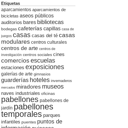
Etiquetas
aparcamientos
aparcamientos de
aseos públicos
bicicletas
bibliotecas
auditorios
bares
cafeterías
capillas
bodegas
casa de
casas
casas
casas del té
juegos
modulares
centros culturales
centros de arte
centros de
cines
centros sociales
investigación
escuelas
comercios
exposiciones
estaciones
galerías de arte
gimnasios
hoteles
guarderías
invernaderos
museos
miradores
mercados
naves industriales
oficinas
pabellones
pabellones de
pabellones
jardín
temporales
parques
puntos de
infantiles
puentes
información