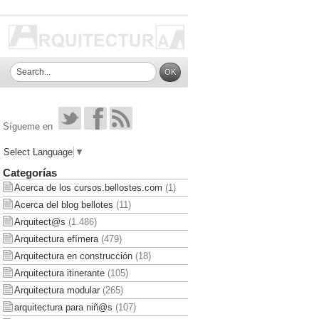
Sígueme en
Select Language
▼
Categorías
Acerca de los cursos.bellostes.com
(1)
Acerca del blog bellotes
(11)
Arquitect@s
(1.486)
Arquitectura efímera
(479)
Arquitectura en construcción
(18)
Arquitectura itinerante
(105)
Arquitectura modular
(265)
arquitectura para niñ@s
(107)