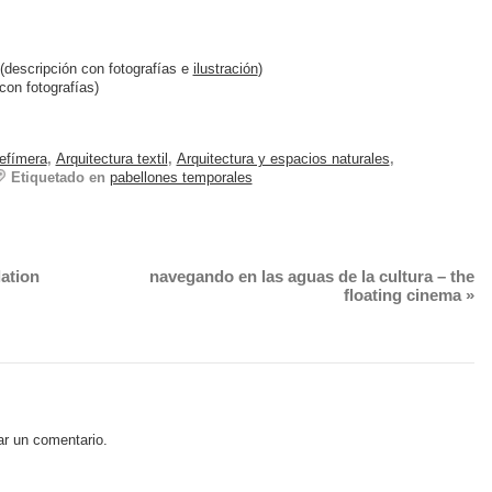
(descripción con fotografías e
ilustración
)
con fotografías)
 efímera
,
Arquitectura textil
,
Arquitectura y espacios naturales
,
Etiquetado en
pabellones temporales
lation
navegando en las aguas de la cultura – the
floating cinema
»
ar un comentario.