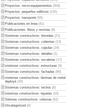
Proyectos: micro-equipamientos
(304)
Proyectos: pequeños edificios
(125)
Proyectos: transporte
(55)
Publicaciones en linea
(41)
Publicaciones: libros y revistas
(8)
Sistemas constructivos: bóvedas
(21)
Sistemas constructivos: cubiertas
(13)
Sistemas constructivos: cúpulas
(24)
Sistemas constructivos: detalles
(1)
Sistemas constructivos: escaleras
(17)
sistemas constructivos: estructuras
(4)
Sistemas constructivos: fachadas
(90)
sistemas constructivos: láminas de metal
deployé
(20)
Sistemas constructivos: techos
(6)
sistemas constructivos: tejuelas
(10)
Sitemas constructivos: celosías
(62)
Uncategorized
(4)