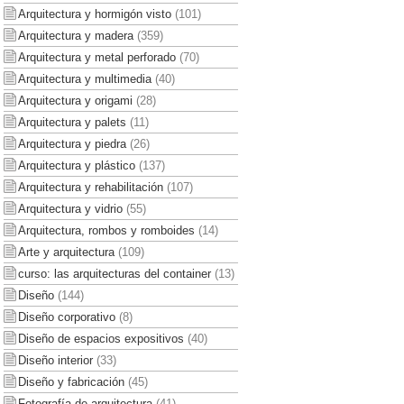
Arquitectura y hormigón visto
(101)
Arquitectura y madera
(359)
Arquitectura y metal perforado
(70)
Arquitectura y multimedia
(40)
Arquitectura y origami
(28)
Arquitectura y palets
(11)
Arquitectura y piedra
(26)
Arquitectura y plástico
(137)
Arquitectura y rehabilitación
(107)
Arquitectura y vidrio
(55)
Arquitectura, rombos y romboides
(14)
Arte y arquitectura
(109)
curso: las arquitecturas del container
(13)
Diseño
(144)
Diseño corporativo
(8)
Diseño de espacios expositivos
(40)
Diseño interior
(33)
Diseño y fabricación
(45)
Fotografía de arquitectura
(41)