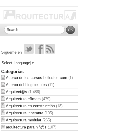
Sígueme en
Select Language
▼
Categorías
Acerca de los cursos.bellostes.com
(1)
Acerca del blog bellotes
(11)
Arquitect@s
(1.486)
Arquitectura efímera
(479)
Arquitectura en construcción
(18)
Arquitectura itinerante
(105)
Arquitectura modular
(265)
arquitectura para niñ@s
(107)