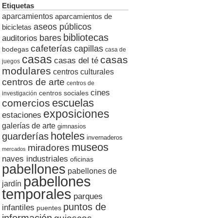
Etiquetas
aparcamientos
aparcamientos de
aseos públicos
bicicletas
bibliotecas
auditorios
bares
cafeterías
capillas
bodegas
casa de
casas
casas
casas del té
juegos
modulares
centros culturales
centros de arte
centros de
cines
centros sociales
investigación
escuelas
comercios
exposiciones
estaciones
galerías de arte
gimnasios
hoteles
guarderías
invernaderos
museos
miradores
mercados
naves industriales
oficinas
pabellones
pabellones de
pabellones
jardín
temporales
parques
puntos de
infantiles
puentes
información