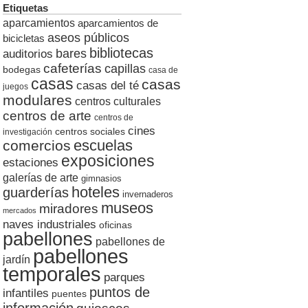
Etiquetas
aparcamientos
aparcamientos de
aseos públicos
bicicletas
bibliotecas
auditorios
bares
cafeterías
capillas
bodegas
casa de
casas
casas
casas del té
juegos
modulares
centros culturales
centros de arte
centros de
cines
centros sociales
investigación
escuelas
comercios
exposiciones
estaciones
galerías de arte
gimnasios
hoteles
guarderías
invernaderos
museos
miradores
mercados
naves industriales
oficinas
pabellones
pabellones de
pabellones
jardín
temporales
parques
puntos de
infantiles
puentes
información