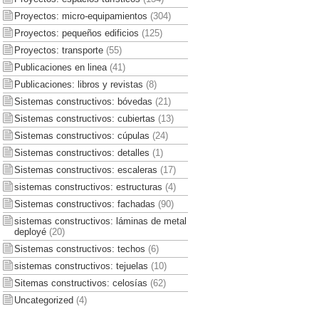
Proyectos: micro-equipamientos
(304)
Proyectos: pequeños edificios
(125)
Proyectos: transporte
(55)
Publicaciones en linea
(41)
Publicaciones: libros y revistas
(8)
Sistemas constructivos: bóvedas
(21)
Sistemas constructivos: cubiertas
(13)
Sistemas constructivos: cúpulas
(24)
Sistemas constructivos: detalles
(1)
Sistemas constructivos: escaleras
(17)
sistemas constructivos: estructuras
(4)
Sistemas constructivos: fachadas
(90)
sistemas constructivos: láminas de metal
deployé
(20)
Sistemas constructivos: techos
(6)
sistemas constructivos: tejuelas
(10)
Sitemas constructivos: celosías
(62)
Uncategorized
(4)