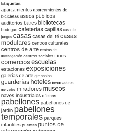
Etiquetas
aparcamientos
aparcamientos de
aseos públicos
bicicletas
bibliotecas
auditorios
bares
cafeterías
capillas
bodegas
casa de
casas
casas
casas del té
juegos
modulares
centros culturales
centros de arte
centros de
cines
centros sociales
investigación
escuelas
comercios
exposiciones
estaciones
galerías de arte
gimnasios
hoteles
guarderías
invernaderos
museos
miradores
mercados
naves industriales
oficinas
pabellones
pabellones de
pabellones
jardín
temporales
parques
puntos de
infantiles
puentes
información