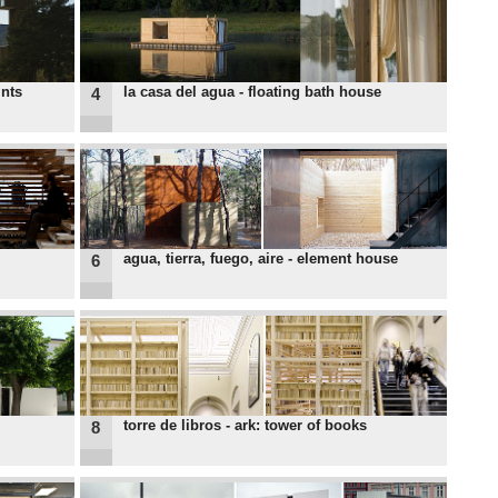
ints
la casa del agua - floating bath house
4
agua, tierra, fuego, aire - element house
6
torre de libros - ark: tower of books
8