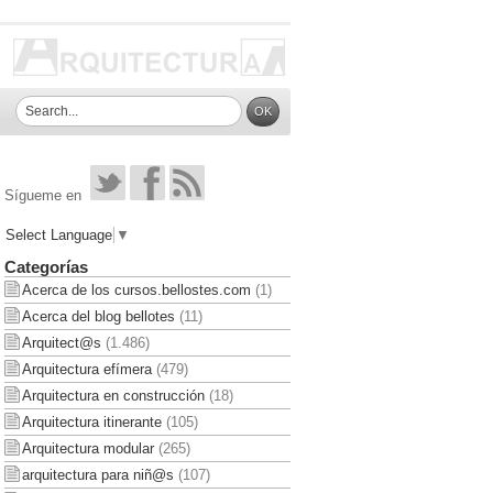
Sígueme en
Select Language
▼
Categorías
Acerca de los cursos.bellostes.com
(1)
Acerca del blog bellotes
(11)
Arquitect@s
(1.486)
Arquitectura efímera
(479)
Arquitectura en construcción
(18)
Arquitectura itinerante
(105)
Arquitectura modular
(265)
arquitectura para niñ@s
(107)