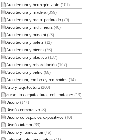
Arquitectura y hormigón visto
(101)
Arquitectura y madera
(359)
Arquitectura y metal perforado
(70)
Arquitectura y multimedia
(40)
Arquitectura y origami
(28)
Arquitectura y palets
(11)
Arquitectura y piedra
(26)
Arquitectura y plástico
(137)
Arquitectura y rehabilitación
(107)
Arquitectura y vidrio
(55)
Arquitectura, rombos y romboides
(14)
Arte y arquitectura
(109)
curso: las arquitecturas del container
(13)
Diseño
(144)
Diseño corporativo
(8)
Diseño de espacios expositivos
(40)
Diseño interior
(33)
Diseño y fabricación
(45)
Fotografía de arquitectura
(41)