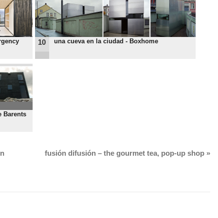
rgency
una cueva en la ciudad - Boxhome
10
e Barents
in
fusión difusión – the gourmet tea, pop-up shop
»