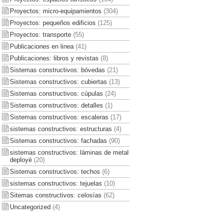
Proyectos: micro-equipamientos
(304)
Proyectos: pequeños edificios
(125)
Proyectos: transporte
(55)
Publicaciones en linea
(41)
Publicaciones: libros y revistas
(8)
Sistemas constructivos: bóvedas
(21)
Sistemas constructivos: cubiertas
(13)
Sistemas constructivos: cúpulas
(24)
Sistemas constructivos: detalles
(1)
Sistemas constructivos: escaleras
(17)
sistemas constructivos: estructuras
(4)
Sistemas constructivos: fachadas
(90)
sistemas constructivos: láminas de metal
deployé
(20)
Sistemas constructivos: techos
(6)
sistemas constructivos: tejuelas
(10)
Sitemas constructivos: celosías
(62)
Uncategorized
(4)