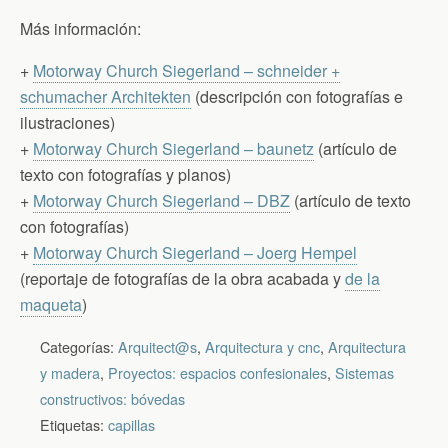
Más información:
+
Motorway Church Siegerland – schneider +
schumacher Architekten
(descripción con fotografías e
ilustraciones)
+
Motorway Church Siegerland – baunetz
(artículo de
texto con fotografías y planos)
+
Motorway Church Siegerland – DBZ
(artículo de texto
con fotografías)
+
Motorway Church Siegerland – Joerg Hempel
(reportaje de fotografías de la obra acabada y
de la
maqueta
)
Categorías:
Arquitect@s
,
Arquitectura y cnc
,
Arquitectura
y madera
,
Proyectos: espacios confesionales
,
Sistemas
constructivos: bóvedas
Etiquetas:
capillas