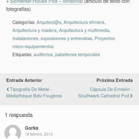
+
Somerset House Pod – londonist
(artículo de texto con
fotografías)
Categorías:
Arquitect@s
,
Arquitectura efímera
,
Arquitectura y madera
,
Arquitectura y multimedia
,
Instalaciones, exposiciones y entrevistas
,
Proyectos:
micro-equipamientos
Etiquetas:
auditorios
,
pabellones temporales
Entrada Anterior
Próxima Entrada
Tipografía De Metal -
Cápsula De Emisión -
Médiathèque Bdiv Fougères
Southwark Cathedral Pod
1 respuesta
Gorka
19 febrero, 2010