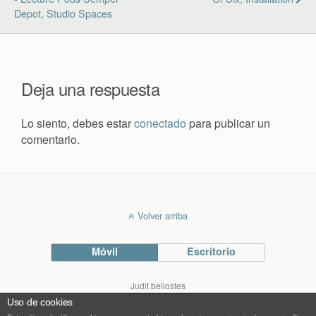
Depot, Studio Spaces
Deja una respuesta
Lo siento, debes estar
conectado
para publicar un
comentario.
Volver arriba
Móvil
Escritorio
Judit bellostes
Blog de arquitectura
Uso de cookies
blog.bellostes.com