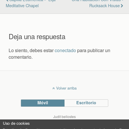
Meditative Chapel
Rucksack House
Deja una respuesta
Lo siento, debes estar
conectado
para publicar un
comentario.
Volver arriba
Móvil
Escritorio
Judit bellostes
Blog de arquitectura
Uso de cookies
blog.bellostes.com