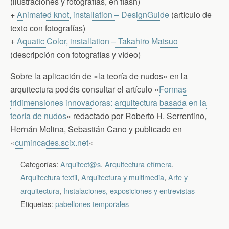
(ilustraciones y fotografías, en flash)
+
Animated knot, installation – DesignGuide
(artículo de
texto con fotografías)
+
Aquatic Color, installation – Takahiro Matsuo
(descripción con fotografías y vídeo)
Sobre la aplicación de «la teoría de nudos» en la
arquitectura podéis consultar el artículo «
Formas
tridimensiones innovadoras: arquitectura basada en la
teoría de nudos
» redactado por Roberto H. Serrentino,
Hernán Molina, Sebastián Cano y publicado en
«
cumincades.scix.net
«
Categorías:
Arquitect@s
,
Arquitectura efímera
,
Arquitectura textil
,
Arquitectura y multimedia
,
Arte y
arquitectura
,
Instalaciones, exposiciones y entrevistas
Etiquetas:
pabellones temporales