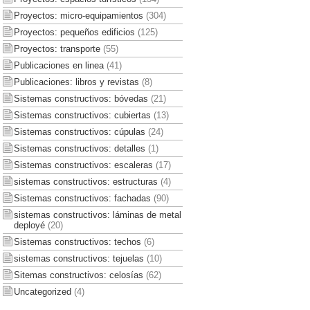
Proyectos: micro-equipamientos
(304)
Proyectos: pequeños edificios
(125)
Proyectos: transporte
(55)
Publicaciones en linea
(41)
Publicaciones: libros y revistas
(8)
Sistemas constructivos: bóvedas
(21)
Sistemas constructivos: cubiertas
(13)
Sistemas constructivos: cúpulas
(24)
Sistemas constructivos: detalles
(1)
Sistemas constructivos: escaleras
(17)
sistemas constructivos: estructuras
(4)
Sistemas constructivos: fachadas
(90)
sistemas constructivos: láminas de metal
deployé
(20)
Sistemas constructivos: techos
(6)
sistemas constructivos: tejuelas
(10)
Sitemas constructivos: celosías
(62)
Uncategorized
(4)