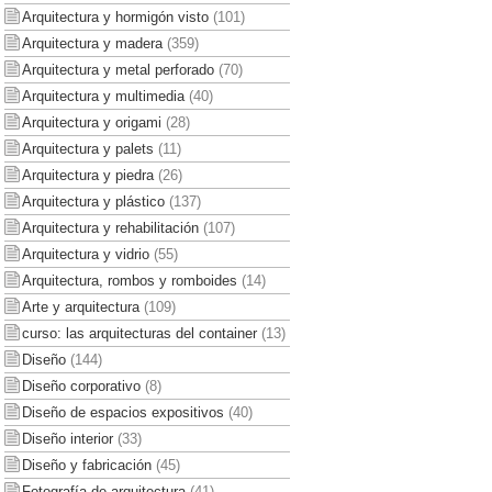
Arquitectura y hormigón visto
(101)
Arquitectura y madera
(359)
Arquitectura y metal perforado
(70)
Arquitectura y multimedia
(40)
Arquitectura y origami
(28)
Arquitectura y palets
(11)
Arquitectura y piedra
(26)
Arquitectura y plástico
(137)
Arquitectura y rehabilitación
(107)
Arquitectura y vidrio
(55)
Arquitectura, rombos y romboides
(14)
Arte y arquitectura
(109)
curso: las arquitecturas del container
(13)
Diseño
(144)
Diseño corporativo
(8)
Diseño de espacios expositivos
(40)
Diseño interior
(33)
Diseño y fabricación
(45)
Fotografía de arquitectura
(41)