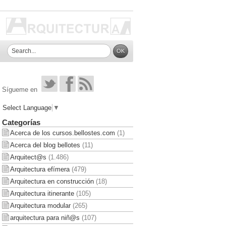
Sígueme en
Select Language
▼
Categorías
Acerca de los cursos.bellostes.com
(1)
Acerca del blog bellotes
(11)
Arquitect@s
(1.486)
Arquitectura efímera
(479)
Arquitectura en construcción
(18)
Arquitectura itinerante
(105)
Arquitectura modular
(265)
arquitectura para niñ@s
(107)