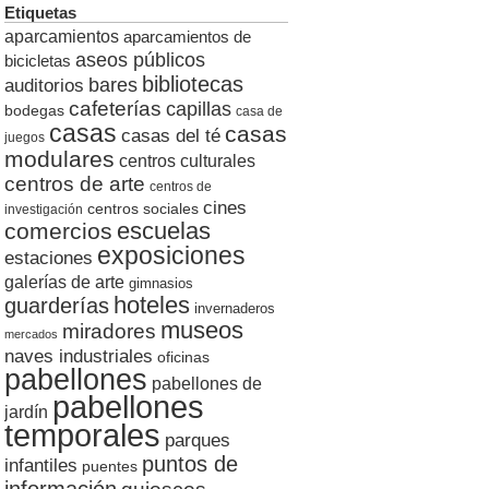
Etiquetas
aparcamientos
aparcamientos de
aseos públicos
bicicletas
bibliotecas
auditorios
bares
cafeterías
capillas
bodegas
casa de
casas
casas
casas del té
juegos
modulares
centros culturales
centros de arte
centros de
cines
centros sociales
investigación
escuelas
comercios
exposiciones
estaciones
galerías de arte
gimnasios
hoteles
guarderías
invernaderos
museos
miradores
mercados
naves industriales
oficinas
pabellones
pabellones de
pabellones
jardín
temporales
parques
puntos de
infantiles
puentes
información