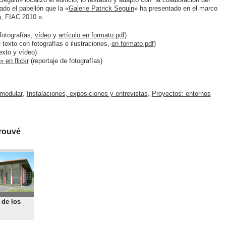
do el pabellón que la «
Galerie Patrick Seguin
» ha presentado en el marco
n
, FIAC 2010 «.
fotografías,
vídeo
y
artículo en formato pdf
)
 texto con fotografías e ilustraciones,
en formato pdf
)
exto y vídeo)
 en flickr
(reportaje de fotografías)
 modular
,
Instalaciones, exposiciones y entrevistas
,
Proyectos: entornos
rouvé
 de los