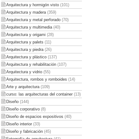
Arquitectura y hormigón visto
(101)
Arquitectura y madera
(359)
Arquitectura y metal perforado
(70)
Arquitectura y multimedia
(40)
Arquitectura y origami
(28)
Arquitectura y palets
(11)
Arquitectura y piedra
(26)
Arquitectura y plástico
(137)
Arquitectura y rehabilitación
(107)
Arquitectura y vidrio
(55)
Arquitectura, rombos y romboides
(14)
Arte y arquitectura
(109)
curso: las arquitecturas del container
(13)
Diseño
(144)
Diseño corporativo
(8)
Diseño de espacios expositivos
(40)
Diseño interior
(33)
Diseño y fabricación
(45)
Fotografía de arquitectura
(41)