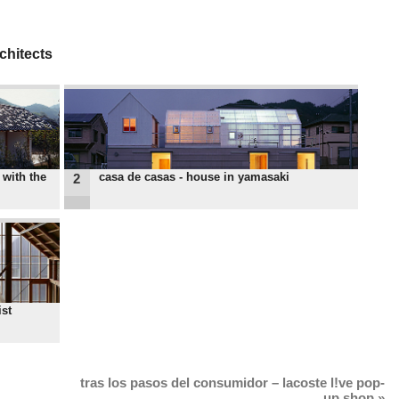
chitects
 with the
casa de casas - house in yamasaki
2
ist
tras los pasos del consumidor – lacoste l!ve pop-
up shop
»