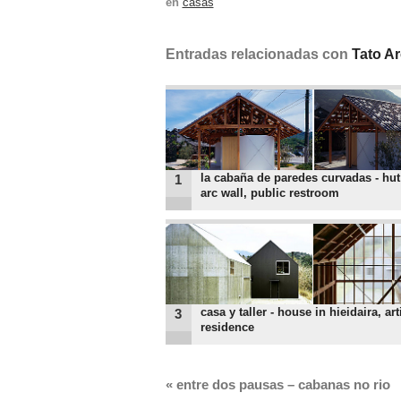
en
casas
Entradas relacionadas con
Tato Ar
la cabaña de paredes curvadas - hut
1
arc wall, public restroom
casa y taller - house in hieidaira, art
3
residence
«
entre dos pausas – cabanas no rio