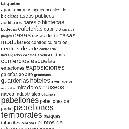
Etiquetas
aparcamientos
aparcamientos de
aseos públicos
bicicletas
bibliotecas
auditorios
bares
cafeterías
capillas
bodegas
casa de
casas
casas
casas del té
juegos
modulares
centros culturales
centros de arte
centros de
cines
centros sociales
investigación
escuelas
comercios
exposiciones
estaciones
galerías de arte
gimnasios
hoteles
guarderías
invernaderos
museos
miradores
mercados
naves industriales
oficinas
pabellones
pabellones de
pabellones
jardín
temporales
parques
puntos de
infantiles
puentes
información