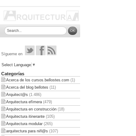
Sígueme en
Select Language
▼
Categorías
Acerca de los cursos.bellostes.com
(1)
Acerca del blog bellotes
(11)
Arquitect@s
(1.486)
Arquitectura efímera
(479)
Arquitectura en construcción
(18)
Arquitectura itinerante
(105)
Arquitectura modular
(265)
arquitectura para niñ@s
(107)