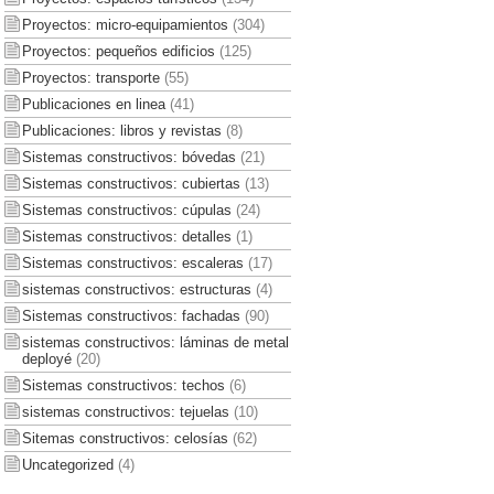
Proyectos: micro-equipamientos
(304)
Proyectos: pequeños edificios
(125)
Proyectos: transporte
(55)
Publicaciones en linea
(41)
Publicaciones: libros y revistas
(8)
Sistemas constructivos: bóvedas
(21)
Sistemas constructivos: cubiertas
(13)
Sistemas constructivos: cúpulas
(24)
Sistemas constructivos: detalles
(1)
Sistemas constructivos: escaleras
(17)
sistemas constructivos: estructuras
(4)
Sistemas constructivos: fachadas
(90)
sistemas constructivos: láminas de metal
deployé
(20)
Sistemas constructivos: techos
(6)
sistemas constructivos: tejuelas
(10)
Sitemas constructivos: celosías
(62)
Uncategorized
(4)