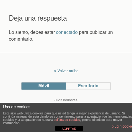
Deja una respuesta
Lo siento, debes estar
conectado
para publicar un
comentario.
Volver arriba
Móvil
Escritorio
Judit bellostes
Blog de arquitectura
Uso de cookies
blog.bellostes.com
Este sitio web utiliza cookies para que usted tenga la mejor experiencia de usuario. Si
continúa navegando está dando su consentimiento para la aceptación de las mencionadas
cookies y la aceptación de nuestra
política de cookies
, pinche el enlace para mayor
información.
plugin cooki
ACEPTAR