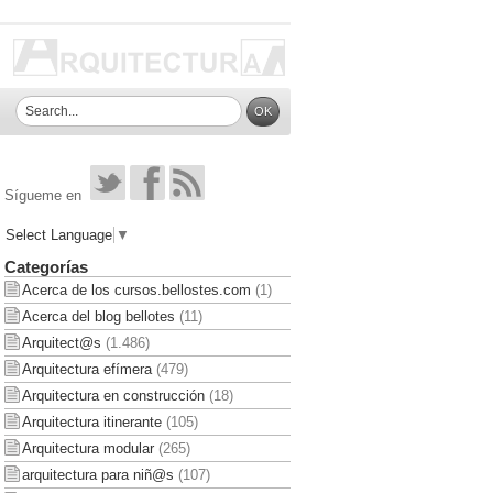
Sígueme en
Select Language
▼
Categorías
Acerca de los cursos.bellostes.com
(1)
Acerca del blog bellotes
(11)
Arquitect@s
(1.486)
Arquitectura efímera
(479)
Arquitectura en construcción
(18)
Arquitectura itinerante
(105)
Arquitectura modular
(265)
arquitectura para niñ@s
(107)