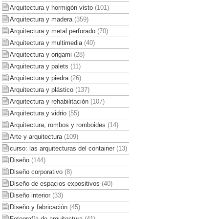
Arquitectura y hormigón visto
(101)
Arquitectura y madera
(359)
Arquitectura y metal perforado
(70)
Arquitectura y multimedia
(40)
Arquitectura y origami
(28)
Arquitectura y palets
(11)
Arquitectura y piedra
(26)
Arquitectura y plástico
(137)
Arquitectura y rehabilitación
(107)
Arquitectura y vidrio
(55)
Arquitectura, rombos y romboides
(14)
Arte y arquitectura
(109)
curso: las arquitecturas del container
(13)
Diseño
(144)
Diseño corporativo
(8)
Diseño de espacios expositivos
(40)
Diseño interior
(33)
Diseño y fabricación
(45)
Fotografía de arquitectura
(41)