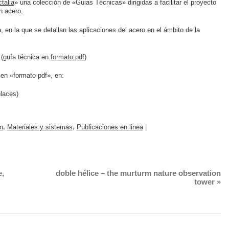
talia
» una colección de «Guias Técnicas» dirigidas a facilitar el proyecto
n acero.
en la que se detallan las aplicaciones del acero en el ámbito de la
(guía técnica en
formato pdf
)
 en «formato pdf», en:
laces)
n
,
Materiales y sistemas
,
Publicaciones en linea
|
,
doble hélice – the murturm nature observation
tower
»