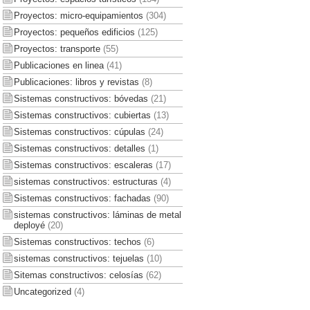
Proyectos: micro-equipamientos
(304)
Proyectos: pequeños edificios
(125)
Proyectos: transporte
(55)
Publicaciones en linea
(41)
Publicaciones: libros y revistas
(8)
Sistemas constructivos: bóvedas
(21)
Sistemas constructivos: cubiertas
(13)
Sistemas constructivos: cúpulas
(24)
Sistemas constructivos: detalles
(1)
Sistemas constructivos: escaleras
(17)
sistemas constructivos: estructuras
(4)
Sistemas constructivos: fachadas
(90)
sistemas constructivos: láminas de metal
deployé
(20)
Sistemas constructivos: techos
(6)
sistemas constructivos: tejuelas
(10)
Sitemas constructivos: celosías
(62)
Uncategorized
(4)