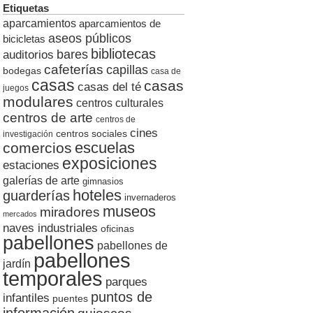
Etiquetas
aparcamientos
aparcamientos de
aseos públicos
bicicletas
bibliotecas
auditorios
bares
cafeterías
capillas
bodegas
casa de
casas
casas
casas del té
juegos
modulares
centros culturales
centros de arte
centros de
cines
centros sociales
investigación
escuelas
comercios
exposiciones
estaciones
galerías de arte
gimnasios
hoteles
guarderías
invernaderos
museos
miradores
mercados
naves industriales
oficinas
pabellones
pabellones de
pabellones
jardín
temporales
parques
puntos de
infantiles
puentes
información