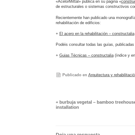
«AcelorMittal» publica en su pagina «
construc
de estructurales o sistemas constructivos co
Recientemente han publicado una monografía, 
rehabilitación de edificios:
+
El acero en la rehabilitación – constructalia
Podéis consultar todas las guías, publicadas
+
Guias Técnicas – constructalia
(índice y en
Publicado en
Arquitectura y rehabilitació
«
burbuja vegetal – bamboo treehouse
installation
Deja una respuesta