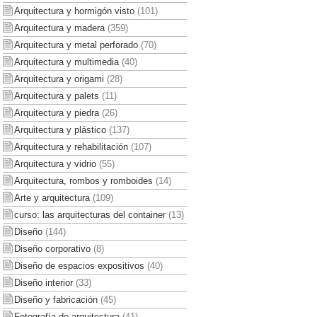
Arquitectura y hormigón visto
(101)
Arquitectura y madera
(359)
Arquitectura y metal perforado
(70)
Arquitectura y multimedia
(40)
Arquitectura y origami
(28)
Arquitectura y palets
(11)
Arquitectura y piedra
(26)
Arquitectura y plástico
(137)
Arquitectura y rehabilitación
(107)
Arquitectura y vidrio
(55)
Arquitectura, rombos y romboides
(14)
Arte y arquitectura
(109)
curso: las arquitecturas del container
(13)
Diseño
(144)
Diseño corporativo
(8)
Diseño de espacios expositivos
(40)
Diseño interior
(33)
Diseño y fabricación
(45)
Fotografía de arquitectura
(41)