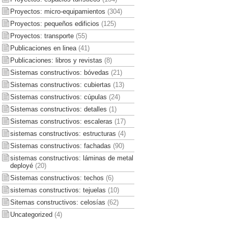
Proyectos: micro-equipamientos
(304)
Proyectos: pequeños edificios
(125)
Proyectos: transporte
(55)
Publicaciones en linea
(41)
Publicaciones: libros y revistas
(8)
Sistemas constructivos: bóvedas
(21)
Sistemas constructivos: cubiertas
(13)
Sistemas constructivos: cúpulas
(24)
Sistemas constructivos: detalles
(1)
Sistemas constructivos: escaleras
(17)
sistemas constructivos: estructuras
(4)
Sistemas constructivos: fachadas
(90)
sistemas constructivos: láminas de metal
deployé
(20)
Sistemas constructivos: techos
(6)
sistemas constructivos: tejuelas
(10)
Sitemas constructivos: celosías
(62)
Uncategorized
(4)