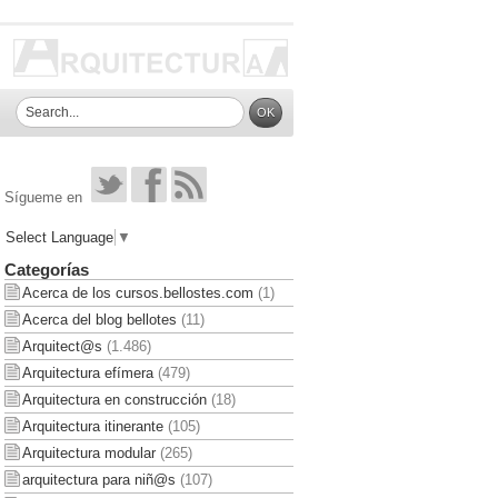
Sígueme en
Select Language
▼
Categorías
Acerca de los cursos.bellostes.com
(1)
Acerca del blog bellotes
(11)
Arquitect@s
(1.486)
Arquitectura efímera
(479)
Arquitectura en construcción
(18)
Arquitectura itinerante
(105)
Arquitectura modular
(265)
arquitectura para niñ@s
(107)