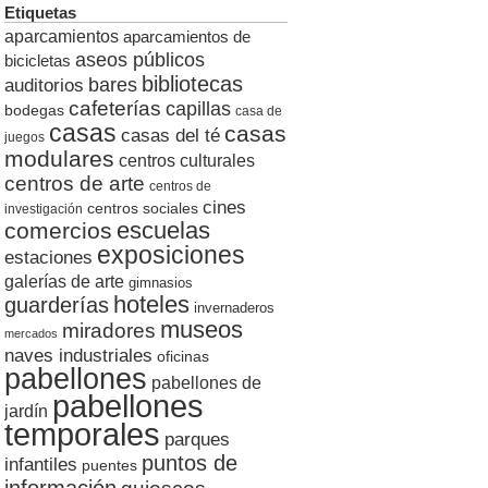
Etiquetas
aparcamientos
aparcamientos de
aseos públicos
bicicletas
bibliotecas
auditorios
bares
cafeterías
capillas
bodegas
casa de
casas
casas
casas del té
juegos
modulares
centros culturales
centros de arte
centros de
cines
centros sociales
investigación
escuelas
comercios
exposiciones
estaciones
galerías de arte
gimnasios
hoteles
guarderías
invernaderos
museos
miradores
mercados
naves industriales
oficinas
pabellones
pabellones de
pabellones
jardín
temporales
parques
puntos de
infantiles
puentes
información