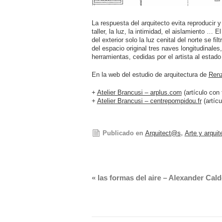
La respuesta del arquitecto evita reproducir y
taller, la luz, la intimidad, el aislamiento …
del exterior solo la luz cenital del norte se f
del espacio original tres naves longitudinales,
herramientas, cedidas por el artista al estad
En la web del estudio de arquitectura de
Renz
+
Atelier Brancusi – arplus.com
(artículo con 
+
Atelier Brancusi – centrepompidou.fr
(artícu
Publicado en
Arquitect@s
,
Arte y arquit
«
las formas del aire – Alexander Cald