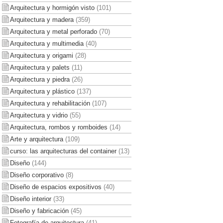
Arquitectura y hormigón visto
(101)
Arquitectura y madera
(359)
Arquitectura y metal perforado
(70)
Arquitectura y multimedia
(40)
Arquitectura y origami
(28)
Arquitectura y palets
(11)
Arquitectura y piedra
(26)
Arquitectura y plástico
(137)
Arquitectura y rehabilitación
(107)
Arquitectura y vidrio
(55)
Arquitectura, rombos y romboides
(14)
Arte y arquitectura
(109)
curso: las arquitecturas del container
(13)
Diseño
(144)
Diseño corporativo
(8)
Diseño de espacios expositivos
(40)
Diseño interior
(33)
Diseño y fabricación
(45)
Fotografía de arquitectura
(41)