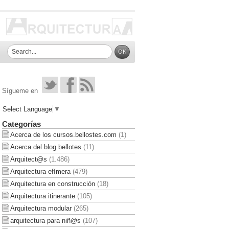
Sígueme en
Select Language
▼
Categorías
Acerca de los cursos.bellostes.com
(1)
Acerca del blog bellotes
(11)
Arquitect@s
(1.486)
Arquitectura efímera
(479)
Arquitectura en construcción
(18)
Arquitectura itinerante
(105)
Arquitectura modular
(265)
arquitectura para niñ@s
(107)