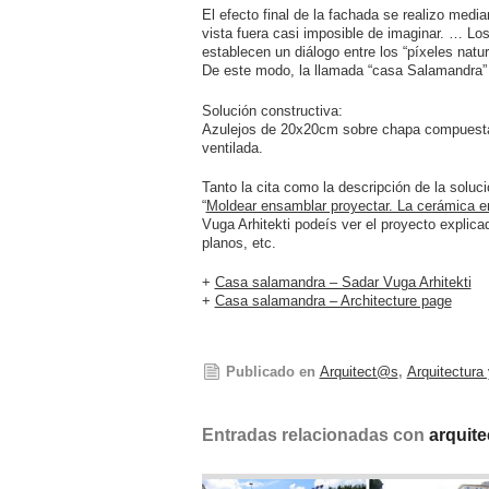
El efecto final de la fachada se realizo media
vista fuera casi imposible de imaginar. … Lo
establecen un diálogo entre los “píxeles natur
De este modo, la llamada “casa Salamandra” 
Solución constructiva:
Azulejos de 20x20cm sobre chapa compuesta 
ventilada.
Tanto la cita como la descripción de la solució
“
Moldear ensamblar proyectar. La cerámica en
Vuga Arhitekti podeís ver el proyecto explicad
planos, etc.
+
Casa salamandra – Sadar Vuga Arhitekti
+
Casa salamandra – Architecture page
Publicado en
Arquitect@s
,
Arquitectura
Entradas relacionadas con
arquite