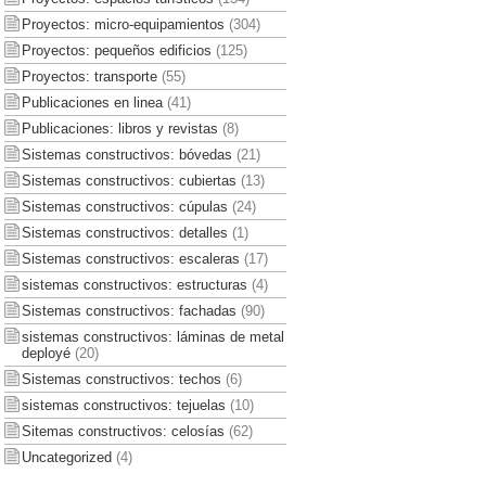
Proyectos: micro-equipamientos
(304)
Proyectos: pequeños edificios
(125)
Proyectos: transporte
(55)
Publicaciones en linea
(41)
Publicaciones: libros y revistas
(8)
Sistemas constructivos: bóvedas
(21)
Sistemas constructivos: cubiertas
(13)
Sistemas constructivos: cúpulas
(24)
Sistemas constructivos: detalles
(1)
Sistemas constructivos: escaleras
(17)
sistemas constructivos: estructuras
(4)
Sistemas constructivos: fachadas
(90)
sistemas constructivos: láminas de metal
deployé
(20)
Sistemas constructivos: techos
(6)
sistemas constructivos: tejuelas
(10)
Sitemas constructivos: celosías
(62)
Uncategorized
(4)