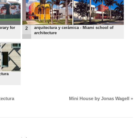
rary for
arquitectura y cerámica - Miami school of
2
architecture
ctura
tectura
Mini House by Jonas Wagell
»