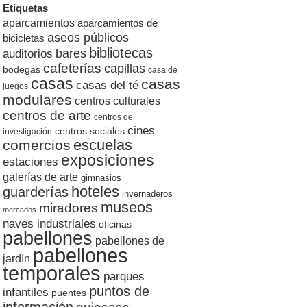
Etiquetas
aparcamientos
aparcamientos de
aseos públicos
bicicletas
bibliotecas
auditorios
bares
cafeterías
capillas
bodegas
casa de
casas
casas
casas del té
juegos
modulares
centros culturales
centros de arte
centros de
cines
centros sociales
investigación
escuelas
comercios
exposiciones
estaciones
galerías de arte
gimnasios
hoteles
guarderías
invernaderos
museos
miradores
mercados
naves industriales
oficinas
pabellones
pabellones de
pabellones
jardín
temporales
parques
puntos de
infantiles
puentes
información