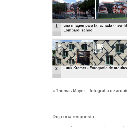
una imagen para la fachada - new lib
1
Lombardi school
Luuk Kramer - Fotografía de arquite
3
«
Thomas Mayer – fotografía de arqui
Deja una respuesta