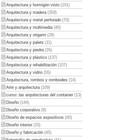
Arquitectura y hormigón visto
(101)
Arquitectura y madera
(359)
Arquitectura y metal perforado
(70)
Arquitectura y multimedia
(40)
Arquitectura y origami
(28)
Arquitectura y palets
(11)
Arquitectura y piedra
(26)
Arquitectura y plástico
(137)
Arquitectura y rehabilitación
(107)
Arquitectura y vidrio
(55)
Arquitectura, rombos y romboides
(14)
Arte y arquitectura
(109)
curso: las arquitecturas del container
(13)
Diseño
(144)
Diseño corporativo
(8)
Diseño de espacios expositivos
(40)
Diseño interior
(33)
Diseño y fabricación
(45)
Fotografía de arquitectura
(41)