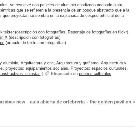
tales, se resuelve con paneles de aluminio anodizado acabado plata,
éntricas que se refieren a la presencia de un bosque abstracto que a la
as que proyectan su sombra en la explanada de césped artificial de la
kitekter
(descripción con fotografías.
Reportaje de fotografías en flickr
)
en X
(descripción con fotografías)
gen
(artículo de texto con fotografías)
y aluminio
,
Arquitectura y cnc
,
Arquitectura y grafismo
,
Arquitectura y
os
,
proyectos: equipamientos sociales
,
Proyectos: espacios culturales
,
onstructivos: celosías
|
Etiquetado en
centros culturales
lcazaba» new
aula abierta de orfebrería – the golden pavilion
»