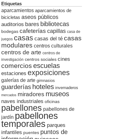
Etiquetas
aparcamientos
aparcamientos de
aseos públicos
bicicletas
bibliotecas
auditorios
bares
cafeterías
capillas
bodegas
casa de
casas
casas
casas del té
juegos
modulares
centros culturales
centros de arte
centros de
cines
centros sociales
investigación
escuelas
comercios
exposiciones
estaciones
galerías de arte
gimnasios
hoteles
guarderías
invernaderos
museos
miradores
mercados
naves industriales
oficinas
pabellones
pabellones de
pabellones
jardín
temporales
parques
puntos de
infantiles
puentes
información