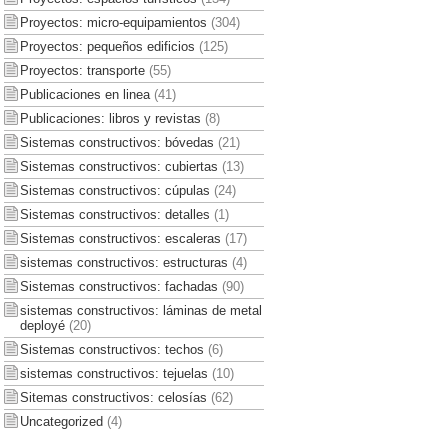
Proyectos: micro-equipamientos
(304)
Proyectos: pequeños edificios
(125)
Proyectos: transporte
(55)
Publicaciones en linea
(41)
Publicaciones: libros y revistas
(8)
Sistemas constructivos: bóvedas
(21)
Sistemas constructivos: cubiertas
(13)
Sistemas constructivos: cúpulas
(24)
Sistemas constructivos: detalles
(1)
Sistemas constructivos: escaleras
(17)
sistemas constructivos: estructuras
(4)
Sistemas constructivos: fachadas
(90)
sistemas constructivos: láminas de metal
deployé
(20)
Sistemas constructivos: techos
(6)
sistemas constructivos: tejuelas
(10)
Sitemas constructivos: celosías
(62)
Uncategorized
(4)