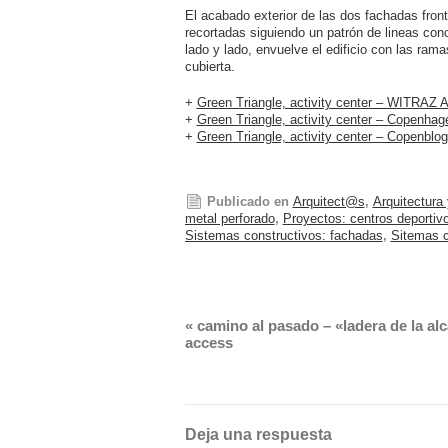
El acabado exterior de las dos fachadas fron
recortadas siguiendo un patrón de lineas conc
lado y lado, envuelve el edificio con las ram
cubierta.
+
Green Triangle, activity center – WITRAZ A
+
Green Triangle, activity center – Copenhag
+
Green Triangle, activity center – Copenblo
Publicado en
Arquitect@s
,
Arquitectura 
metal perforado
,
Proyectos: centros deportiv
Sistemas constructivos: fachadas
,
Sitemas c
«
camino al pasado – «ladera de la a
access
Deja una respuesta