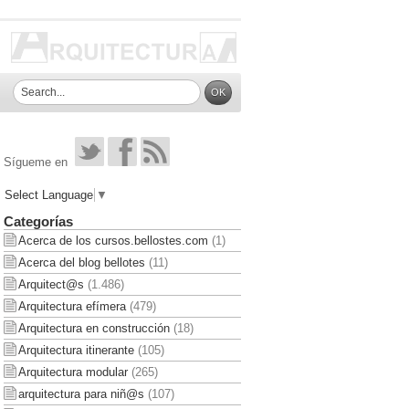
Sígueme en
Select Language
▼
Categorías
Acerca de los cursos.bellostes.com
(1)
Acerca del blog bellotes
(11)
Arquitect@s
(1.486)
Arquitectura efímera
(479)
Arquitectura en construcción
(18)
Arquitectura itinerante
(105)
Arquitectura modular
(265)
arquitectura para niñ@s
(107)