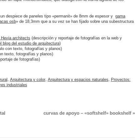
or un despiece de paneles tipo «permanit» de 8mm de espesor y
gama
lacas osb
» de 18,3mm que a su vez se han fijado sobre una subestructura
 Hevia architects
(descripción y reportaje de fotografías en la web y
el blog del estudio de arquitectura
)
ulo con texto, fotografías y planos)
on texto, fotografías y planos)
portaje de fotografías)
rural
,
Arquitectura y color
,
Arquitectura y espacios naturales
,
Proyectos:
es industriales
tal
curvas de apoyo – «softshelf» bookshelf
»