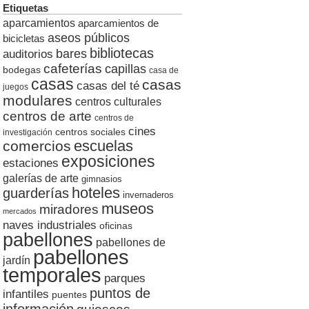
Etiquetas
aparcamientos
aparcamientos de
aseos públicos
bicicletas
bibliotecas
auditorios
bares
cafeterías
capillas
bodegas
casa de
casas
casas
casas del té
juegos
modulares
centros culturales
centros de arte
centros de
cines
centros sociales
investigación
escuelas
comercios
exposiciones
estaciones
galerías de arte
gimnasios
hoteles
guarderías
invernaderos
museos
miradores
mercados
naves industriales
oficinas
pabellones
pabellones de
pabellones
jardín
temporales
parques
puntos de
infantiles
puentes
información