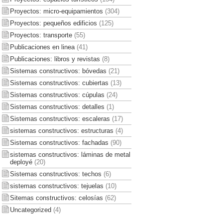
Proyectos: micro-equipamientos
(304)
Proyectos: pequeños edificios
(125)
Proyectos: transporte
(55)
Publicaciones en linea
(41)
Publicaciones: libros y revistas
(8)
Sistemas constructivos: bóvedas
(21)
Sistemas constructivos: cubiertas
(13)
Sistemas constructivos: cúpulas
(24)
Sistemas constructivos: detalles
(1)
Sistemas constructivos: escaleras
(17)
sistemas constructivos: estructuras
(4)
Sistemas constructivos: fachadas
(90)
sistemas constructivos: láminas de metal
deployé
(20)
Sistemas constructivos: techos
(6)
sistemas constructivos: tejuelas
(10)
Sitemas constructivos: celosías
(62)
Uncategorized
(4)