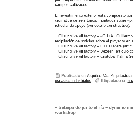
campos cultivados.
El revestimiento exterior esta compuesto p
cromatica
de seis tonos, montados sobre «
p
reticular de apoyo (
ver detalle constructivo
).
+
Olisur olive oil factory – «GH+A» Guillermo
recipilación de noticias sobre el proyecto en
+
Olisur olive oil factory – CTT Madera
(artíc
+
Olisur olive oil factory – Dezeen
(artículo c
+
Olisur olive oil factory – Cristobal Palma
(re
Publicado en
Arquitect@s
,
Arquitectura 
espacios industriales
|
Etiquetado en
nav
«
trabajando junto al río – dynamo me
workshop