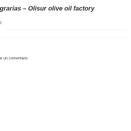
rarias – Olisur olive oil factory
m
ar un comentario.