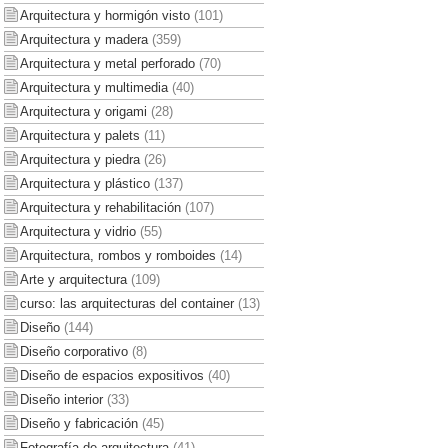
Arquitectura y hormigón visto
(101)
Arquitectura y madera
(359)
Arquitectura y metal perforado
(70)
Arquitectura y multimedia
(40)
Arquitectura y origami
(28)
Arquitectura y palets
(11)
Arquitectura y piedra
(26)
Arquitectura y plástico
(137)
Arquitectura y rehabilitación
(107)
Arquitectura y vidrio
(55)
Arquitectura, rombos y romboides
(14)
Arte y arquitectura
(109)
curso: las arquitecturas del container
(13)
Diseño
(144)
Diseño corporativo
(8)
Diseño de espacios expositivos
(40)
Diseño interior
(33)
Diseño y fabricación
(45)
Fotografía de arquitectura
(41)