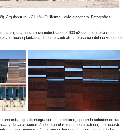
008). Arquitectura, «GH+A» Guillermo Hevia architects. Fotografías,
almazara, una nueva nave industrial de 2.800m2 que se inserta en un
olivos recién plantados. En este contexto la presencia del nuevo edificio
o una estrategia de integración en el entorno, que en la solución de las
icas y de color, concretándose en el revestimiento exterior, compuesto
mando un tapiz monocromático, que dialoga con la trama agraria de los