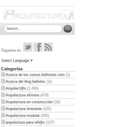
Sígueme en
Select Language
▼
Categorías
Acerca de los cursos.bellostes.com
(1)
Acerca del blog bellotes
(11)
Arquitect@s
(1.486)
Arquitectura efímera
(479)
Arquitectura en construcción
(18)
Arquitectura itinerante
(105)
Arquitectura modular
(265)
arquitectura para niñ@s
(107)