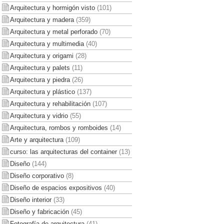
Arquitectura y hormigón visto
(101)
Arquitectura y madera
(359)
Arquitectura y metal perforado
(70)
Arquitectura y multimedia
(40)
Arquitectura y origami
(28)
Arquitectura y palets
(11)
Arquitectura y piedra
(26)
Arquitectura y plástico
(137)
Arquitectura y rehabilitación
(107)
Arquitectura y vidrio
(55)
Arquitectura, rombos y romboides
(14)
Arte y arquitectura
(109)
curso: las arquitecturas del container
(13)
Diseño
(144)
Diseño corporativo
(8)
Diseño de espacios expositivos
(40)
Diseño interior
(33)
Diseño y fabricación
(45)
Fotografía de arquitectura
(41)