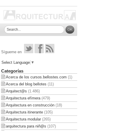
Sígueme en
Select Language
▼
Categorías
Acerca de los cursos.bellostes.com
(1)
Acerca del blog bellotes
(11)
Arquitect@s
(1.486)
Arquitectura efímera
(479)
Arquitectura en construcción
(18)
Arquitectura itinerante
(105)
Arquitectura modular
(265)
arquitectura para niñ@s
(107)