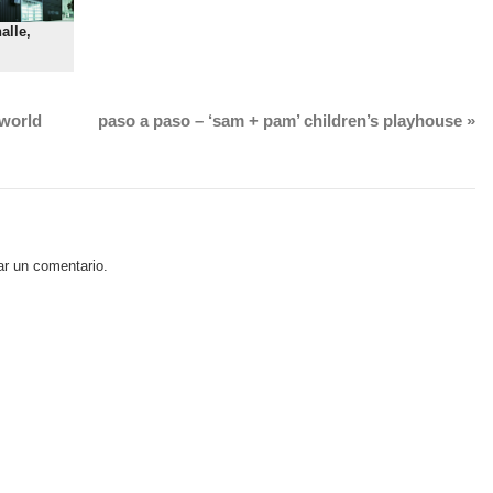
alle,
world
paso a paso – ‘sam + pam’ children’s playhouse
»
ar un comentario.