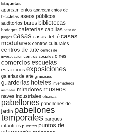
Etiquetas
aparcamientos
aparcamientos de
aseos públicos
bicicletas
bibliotecas
auditorios
bares
cafeterías
capillas
bodegas
casa de
casas
casas
casas del té
juegos
modulares
centros culturales
centros de arte
centros de
cines
centros sociales
investigación
escuelas
comercios
exposiciones
estaciones
galerías de arte
gimnasios
hoteles
guarderías
invernaderos
museos
miradores
mercados
naves industriales
oficinas
pabellones
pabellones de
pabellones
jardín
temporales
parques
puntos de
infantiles
puentes
información