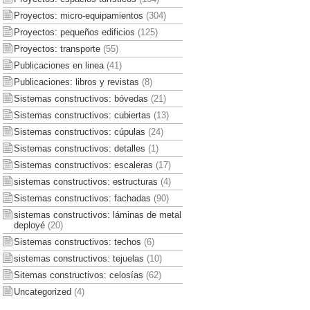
Proyectos: micro-equipamientos
(304)
Proyectos: pequeños edificios
(125)
Proyectos: transporte
(55)
Publicaciones en linea
(41)
Publicaciones: libros y revistas
(8)
Sistemas constructivos: bóvedas
(21)
Sistemas constructivos: cubiertas
(13)
Sistemas constructivos: cúpulas
(24)
Sistemas constructivos: detalles
(1)
Sistemas constructivos: escaleras
(17)
sistemas constructivos: estructuras
(4)
Sistemas constructivos: fachadas
(90)
sistemas constructivos: láminas de metal
deployé
(20)
Sistemas constructivos: techos
(6)
sistemas constructivos: tejuelas
(10)
Sitemas constructivos: celosías
(62)
Uncategorized
(4)