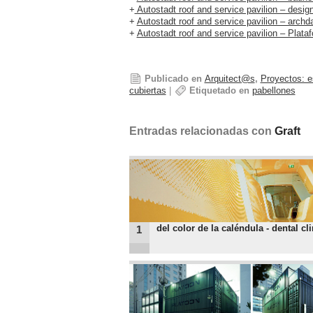
+
Autostadt roof and service pavilion – desi
+
Autostadt roof and service pavilion – archda
+
Autostadt roof and service pavilion – Plata
Publicado en
Arquitect@s
,
Proyectos: e
cubiertas
|
Etiquetado en
pabellones
Entradas relacionadas con
Graft
del color de la caléndula - dental cl
1