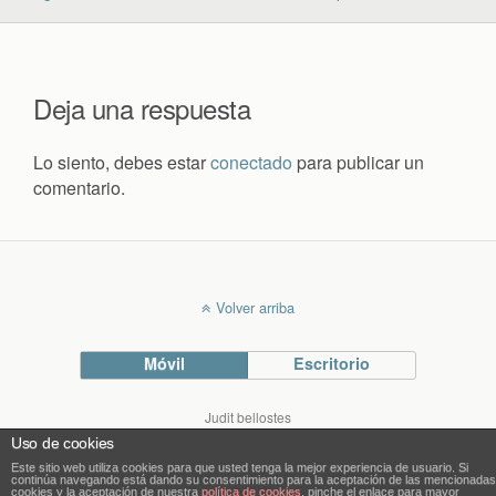
Deja una respuesta
Lo siento, debes estar
conectado
para publicar un
comentario.
Volver arriba
Móvil
Escritorio
Judit bellostes
Blog de arquitectura
Uso de cookies
blog.bellostes.com
Este sitio web utiliza cookies para que usted tenga la mejor experiencia de usuario. Si
continúa navegando está dando su consentimiento para la aceptación de las mencionadas
cookies y la aceptación de nuestra
política de cookies
, pinche el enlace para mayor