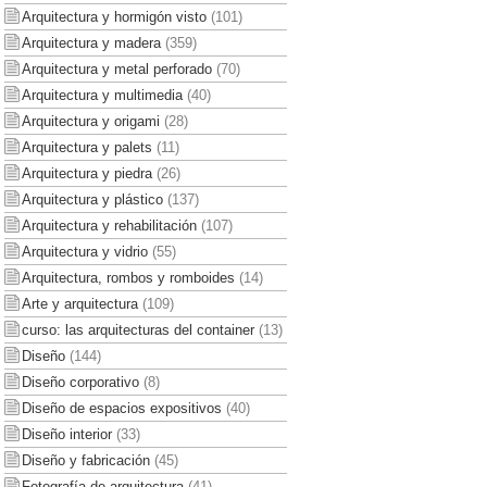
Arquitectura y hormigón visto
(101)
Arquitectura y madera
(359)
Arquitectura y metal perforado
(70)
Arquitectura y multimedia
(40)
Arquitectura y origami
(28)
Arquitectura y palets
(11)
Arquitectura y piedra
(26)
Arquitectura y plástico
(137)
Arquitectura y rehabilitación
(107)
Arquitectura y vidrio
(55)
Arquitectura, rombos y romboides
(14)
Arte y arquitectura
(109)
curso: las arquitecturas del container
(13)
Diseño
(144)
Diseño corporativo
(8)
Diseño de espacios expositivos
(40)
Diseño interior
(33)
Diseño y fabricación
(45)
Fotografía de arquitectura
(41)