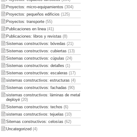
Proyectos: micro-equipamientos
(304)
Proyectos: pequeños edificios
(125)
Proyectos: transporte
(55)
Publicaciones en linea
(41)
Publicaciones: libros y revistas
(8)
Sistemas constructivos: bóvedas
(21)
Sistemas constructivos: cubiertas
(13)
Sistemas constructivos: cúpulas
(24)
Sistemas constructivos: detalles
(1)
Sistemas constructivos: escaleras
(17)
sistemas constructivos: estructuras
(4)
Sistemas constructivos: fachadas
(90)
sistemas constructivos: láminas de metal
deployé
(20)
Sistemas constructivos: techos
(6)
sistemas constructivos: tejuelas
(10)
Sitemas constructivos: celosías
(62)
Uncategorized
(4)