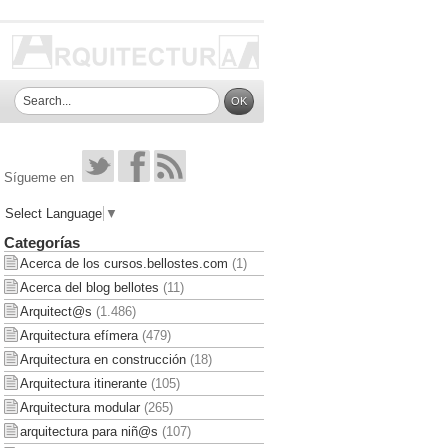
Sígueme en
Select Language
▼
Categorías
Acerca de los cursos.bellostes.com
(1)
Acerca del blog bellotes
(11)
Arquitect@s
(1.486)
Arquitectura efímera
(479)
Arquitectura en construcción
(18)
Arquitectura itinerante
(105)
Arquitectura modular
(265)
arquitectura para niñ@s
(107)