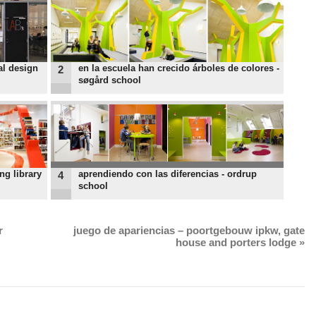
al design
en la escuela han crecido árboles de colores -
2
søgård school
ng library
aprendiendo con las diferencias - ordrup
4
school
r
juego de apariencias – poortgebouw ipkw, gate
house and porters lodge
»