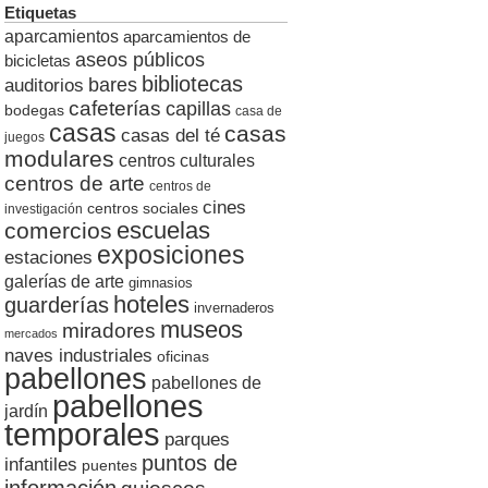
Etiquetas
aparcamientos
aparcamientos de
aseos públicos
bicicletas
bibliotecas
auditorios
bares
cafeterías
capillas
bodegas
casa de
casas
casas
casas del té
juegos
modulares
centros culturales
centros de arte
centros de
cines
centros sociales
investigación
escuelas
comercios
exposiciones
estaciones
galerías de arte
gimnasios
hoteles
guarderías
invernaderos
museos
miradores
mercados
naves industriales
oficinas
pabellones
pabellones de
pabellones
jardín
temporales
parques
puntos de
infantiles
puentes
información