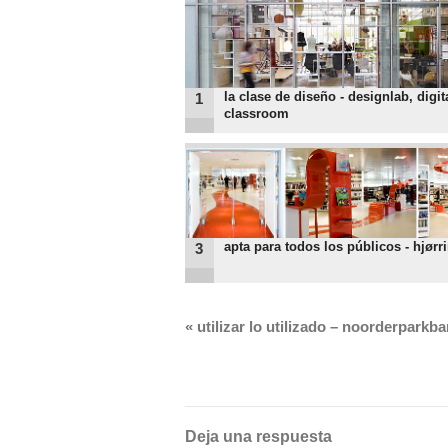
la clase de diseño - designlab, digit
1
classroom
apta para todos los públicos - hjørri
3
«
utilizar lo utilizado – noorderparkba
Deja una respuesta