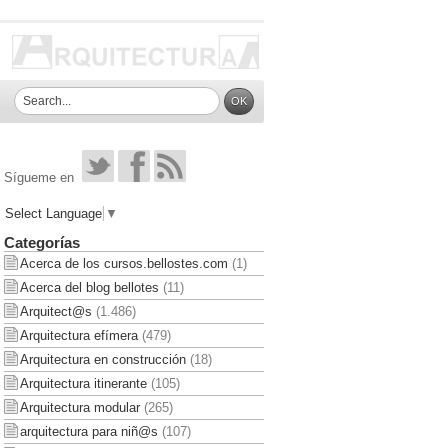
Sígueme en
Select Language
▼
Categorías
Acerca de los cursos.bellostes.com
(1)
Acerca del blog bellotes
(11)
Arquitect@s
(1.486)
Arquitectura efímera
(479)
Arquitectura en construcción
(18)
Arquitectura itinerante
(105)
Arquitectura modular
(265)
arquitectura para niñ@s
(107)