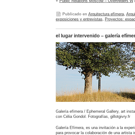
+
Public Relations Moscow – Overtreders W
(
Publicado en
Arquitectura efímera
,
Arqui
exposiciones y entrevistas
,
Proyectos: espac
el lugar intervenido – galería efíme
Galería efímera / Ephemeral Gallery, art insta
con Célia Gondol. Fotografías, gillotgivry.fr
Galería Efímera, es una invitación a la expe
para provocar la colaboración de una artista i