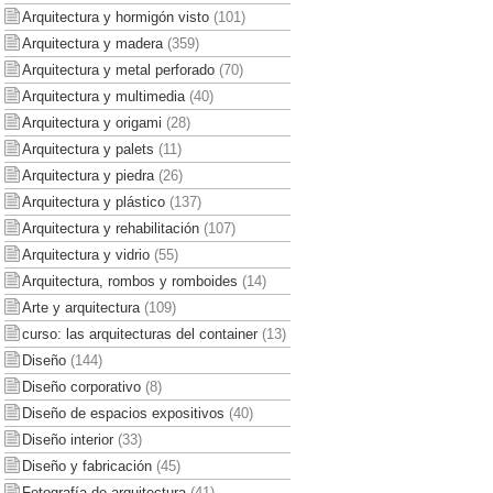
Arquitectura y hormigón visto
(101)
Arquitectura y madera
(359)
Arquitectura y metal perforado
(70)
Arquitectura y multimedia
(40)
Arquitectura y origami
(28)
Arquitectura y palets
(11)
Arquitectura y piedra
(26)
Arquitectura y plástico
(137)
Arquitectura y rehabilitación
(107)
Arquitectura y vidrio
(55)
Arquitectura, rombos y romboides
(14)
Arte y arquitectura
(109)
curso: las arquitecturas del container
(13)
Diseño
(144)
Diseño corporativo
(8)
Diseño de espacios expositivos
(40)
Diseño interior
(33)
Diseño y fabricación
(45)
Fotografía de arquitectura
(41)