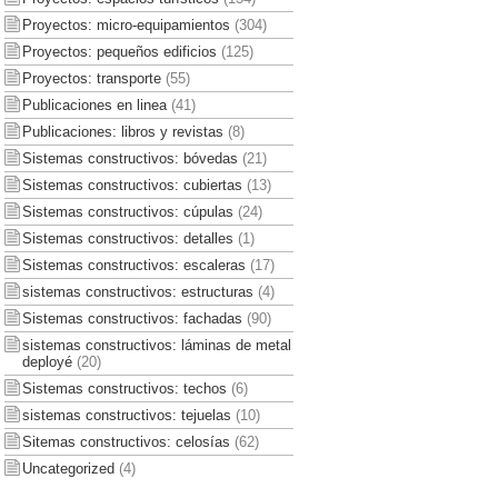
Proyectos: micro-equipamientos
(304)
Proyectos: pequeños edificios
(125)
Proyectos: transporte
(55)
Publicaciones en linea
(41)
Publicaciones: libros y revistas
(8)
Sistemas constructivos: bóvedas
(21)
Sistemas constructivos: cubiertas
(13)
Sistemas constructivos: cúpulas
(24)
Sistemas constructivos: detalles
(1)
Sistemas constructivos: escaleras
(17)
sistemas constructivos: estructuras
(4)
Sistemas constructivos: fachadas
(90)
sistemas constructivos: láminas de metal
deployé
(20)
Sistemas constructivos: techos
(6)
sistemas constructivos: tejuelas
(10)
Sitemas constructivos: celosías
(62)
Uncategorized
(4)