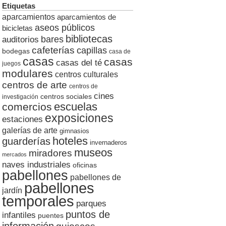
Etiquetas
aparcamientos
aparcamientos de
aseos públicos
bicicletas
bibliotecas
auditorios
bares
cafeterías
capillas
bodegas
casa de
casas
casas
casas del té
juegos
modulares
centros culturales
centros de arte
centros de
cines
centros sociales
investigación
escuelas
comercios
exposiciones
estaciones
galerías de arte
gimnasios
hoteles
guarderías
invernaderos
museos
miradores
mercados
naves industriales
oficinas
pabellones
pabellones de
pabellones
jardín
temporales
parques
puntos de
infantiles
puentes
información