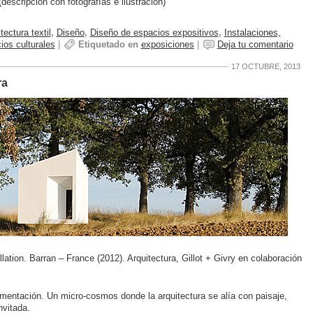
descripción con fotografías e ilustración)
tectura textil
,
Diseño
,
Diseño de espacios expositivos
,
Instalaciones,
ios culturales
|
Etiquetado en
exposiciones
|
Deja tu comentario
17 OCTUBRE, 2013
ra
llation. Barran – France (2012). Arquitectura, Gillot + Givry en colaboración
rimentación. Un micro-cosmos donde la arquitectura se alía con paisaje,
nvitada.