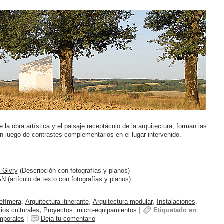
e la obra artística y el paisaje receptáculo de la arquitectura, forman las
un juego de contrastes complementarios en el lugar intervenido.
+ Givry
(Descripción con fotografías y planos)
GN
(artículo de texto con fotografías y planos)
 efímera
,
Arquitectura itinerante
,
Arquitectura modular
,
Instalaciones,
ios culturales
,
Proyectos: micro-equipamientos
|
Etiquetado en
mporales
|
Deja tu comentario