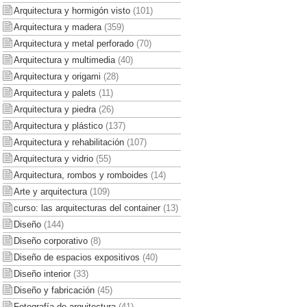
Arquitectura y hormigón visto
(101)
Arquitectura y madera
(359)
Arquitectura y metal perforado
(70)
Arquitectura y multimedia
(40)
Arquitectura y origami
(28)
Arquitectura y palets
(11)
Arquitectura y piedra
(26)
Arquitectura y plástico
(137)
Arquitectura y rehabilitación
(107)
Arquitectura y vidrio
(55)
Arquitectura, rombos y romboides
(14)
Arte y arquitectura
(109)
curso: las arquitecturas del container
(13)
Diseño
(144)
Diseño corporativo
(8)
Diseño de espacios expositivos
(40)
Diseño interior
(33)
Diseño y fabricación
(45)
Fotografía de arquitectura
(41)