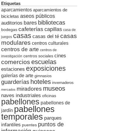
Etiquetas
aparcamientos
aparcamientos de
aseos públicos
bicicletas
bibliotecas
auditorios
bares
cafeterías
capillas
bodegas
casa de
casas
casas
casas del té
juegos
modulares
centros culturales
centros de arte
centros de
cines
centros sociales
investigación
escuelas
comercios
exposiciones
estaciones
galerías de arte
gimnasios
hoteles
guarderías
invernaderos
museos
miradores
mercados
naves industriales
oficinas
pabellones
pabellones de
pabellones
jardín
temporales
parques
puntos de
infantiles
puentes
información