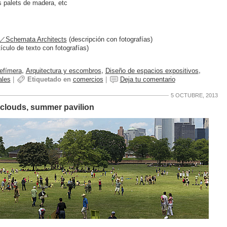
as palets de madera, etc
ka／Schemata Architects
(descripción con fotografías)
tículo de texto con fotografías)
 efímera
,
Arquitectura y escombros
,
Diseño de espacios expositivos
,
ales
|
Etiquetado en
comercios
|
Deja tu comentario
5 OCTUBRE, 2013
e clouds, summer pavilion