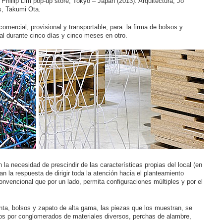
1 Phillip Lim pop-up store, Tokyo – Japan (2013). Arquitectura, Jo
, Takumi Ota.
comercial, provisional y transportable, para la firma de bolsos y
al durante cinco días y cinco meses en otro.
 la necesidad de prescindir de las características propias del local (en
an la respuesta de dirigir toda la atención hacia el planteamiento
nvencional que por un lado, permita configuraciones múltiples y por el
enta, bolsos y zapato de alta gama, las piezas que los muestran, se
 por conglomerados de materiales diversos, perchas de alambre,