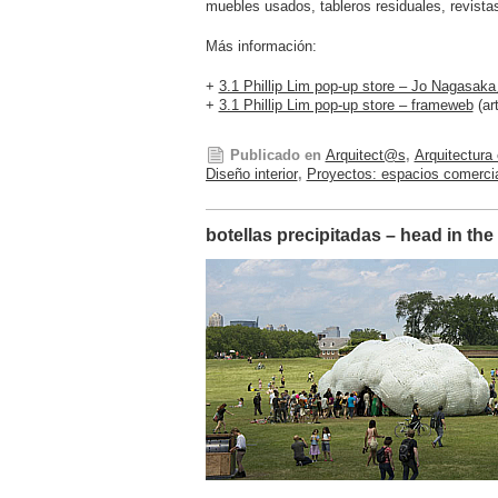
muebles usados​​, tableros residuales, revist
Más información:
+
3.1 Phillip Lim pop-up store – Jo Nagasa
+
3.1 Phillip Lim pop-up store – frameweb
(ar
Publicado en
Arquitect@s
,
Arquitectura
Diseño interior
,
Proyectos: espacios comerci
botellas precipitadas – head in th