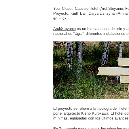
Your Closet, Capsule Hotel (ArchStoyanie: Fes
Proyecto, Kirill Bair, Darya Lisitsyna «Arhnah
en Flick
ArchStoyanie
es un festival anual de arte y a
nacional de “Ugra”, diferentes instalaciones co
El proyecto se refiere a la tipología del
Hotel
por el arquitecto
Kisho Kurokawa
. El hotel 
mínimas, equipadas con los últimos avances 
En Tu armario (your closet), las cápsulas se 