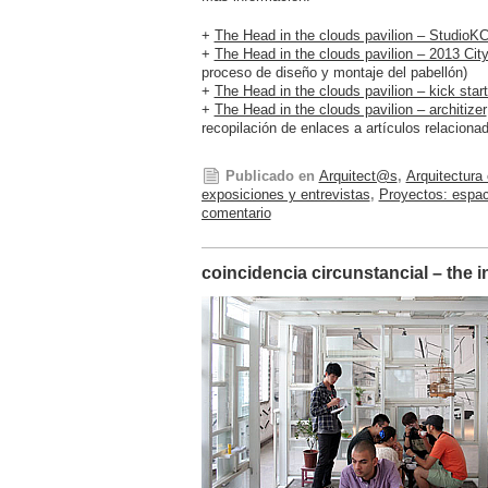
+
The Head in the clouds pavilion – StudioK
+
The Head in the clouds pavilion – 2013 Cit
proceso de diseño y montaje del pabellón)
+
The Head in the clouds pavilion – kick start
+
The Head in the clouds pavilion – architizer
recopilación de enlaces a artículos relaciona
Publicado en
Arquitect@s
,
Arquitectura
exposiciones y entrevistas
,
Proyectos: espac
comentario
coincidencia circunstancial – the i