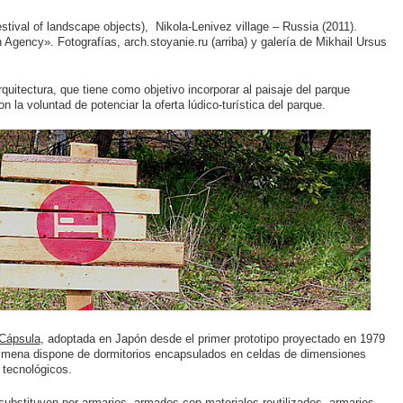
tival of landscape objects), Nikola-Lenivez village – Russia (2011).
 Agency». Fotografías, arch.stoyanie.ru (arriba) y galería de Mikhail Ursus
rquitectura, que tiene como objetivo incorporar al paisaje del parque
n la voluntad de potenciar la oferta lúdico-turística del parque.
 Cápsula
, adoptada en Japón desde el primer prototipo proyectado en 1979
colmena dispone de dormitorios encapsulados en celdas de dimensiones
tecnológicos.
substituyen por armarios, armados con materiales reutilizados, armarios,