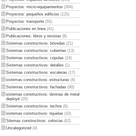
Proyectos: micro-equipamientos
(304)
Proyectos: pequeños edificios
(125)
Proyectos: transporte
(55)
Publicaciones en linea
(41)
Publicaciones: libros y revistas
(8)
Sistemas constructivos: bóvedas
(21)
Sistemas constructivos: cubiertas
(13)
Sistemas constructivos: cúpulas
(24)
Sistemas constructivos: detalles
(1)
Sistemas constructivos: escaleras
(17)
sistemas constructivos: estructuras
(4)
Sistemas constructivos: fachadas
(90)
sistemas constructivos: láminas de metal
deployé
(20)
Sistemas constructivos: techos
(6)
sistemas constructivos: tejuelas
(10)
Sitemas constructivos: celosías
(62)
Uncategorized
(4)