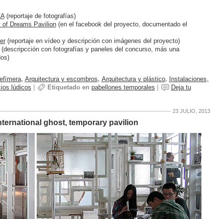
CA
(reportaje de fotografías)
y of Dreams Pavilion
(en el facebook del proyecto, documentado el
er
(reportaje en vídeo y descripción con imágenes del proyecto)
(descripcción con fotografías y paneles del concurso, más una
dos)
 efímera
,
Arquitectura y escombros
,
Arquitectura y plástico
,
Instalaciones,
ios lúdicos
|
Etiquetado en
pabellones temporales
|
Deja tu
23 JULIO, 2013
nternational ghost, temporary pavilion