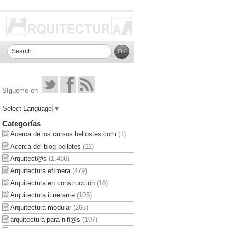
Sígueme en
Select Language
▼
Categorías
Acerca de los cursos.bellostes.com
(1)
Acerca del blog bellotes
(11)
Arquitect@s
(1.486)
Arquitectura efímera
(479)
Arquitectura en construcción
(18)
Arquitectura itinerante
(105)
Arquitectura modular
(265)
arquitectura para niñ@s
(107)