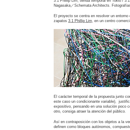
3.1 Phillip Lim, tienda temporal en Tokio / 3.
Nagasaka／Schemata Architects. Fotografías
El proyecto se centra en resolver un entorno 
zapatos
3.1 Phillip Lim
, en un centro comerci
El carácter temporal de la propuesta junto con
este caso un condicionante variable), justific
expositivo, pensando en una solución poco co
otro, consiga atraer la atención del público.
Así en contraposición con los objetos a la v
definen como bloques autónomos, compuestos