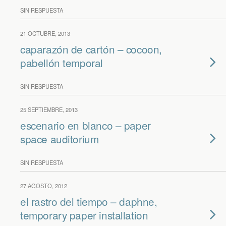
SIN RESPUESTA
21 OCTUBRE, 2013
caparazón de cartón – cocoon,
pabellón temporal
SIN RESPUESTA
25 SEPTIEMBRE, 2013
escenario en blanco – paper
space auditorium
SIN RESPUESTA
27 AGOSTO, 2012
el rastro del tiempo – daphne,
temporary paper installation