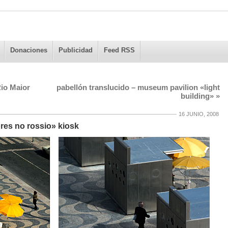
Donaciones
Publicidad
Feed RSS
Rio Maior
pabellón translucido – museum pavilion «light
building»
»
16 JUNIO, 2008
ores no rossio» kiosk