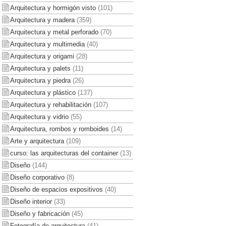
Arquitectura y hormigón visto
(101)
Arquitectura y madera
(359)
Arquitectura y metal perforado
(70)
Arquitectura y multimedia
(40)
Arquitectura y origami
(28)
Arquitectura y palets
(11)
Arquitectura y piedra
(26)
Arquitectura y plástico
(137)
Arquitectura y rehabilitación
(107)
Arquitectura y vidrio
(55)
Arquitectura, rombos y romboides
(14)
Arte y arquitectura
(109)
curso: las arquitecturas del container
(13)
Diseño
(144)
Diseño corporativo
(8)
Diseño de espacios expositivos
(40)
Diseño interior
(33)
Diseño y fabricación
(45)
Fotografía de arquitectura
(41)