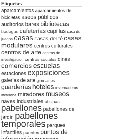
Etiquetas
aparcamientos
aparcamientos de
aseos públicos
bicicletas
bibliotecas
auditorios
bares
cafeterías
capillas
bodegas
casa de
casas
casas
casas del té
juegos
modulares
centros culturales
centros de arte
centros de
cines
centros sociales
investigación
escuelas
comercios
exposiciones
estaciones
galerías de arte
gimnasios
hoteles
guarderías
invernaderos
museos
miradores
mercados
naves industriales
oficinas
pabellones
pabellones de
pabellones
jardín
temporales
parques
puntos de
infantiles
puentes
información