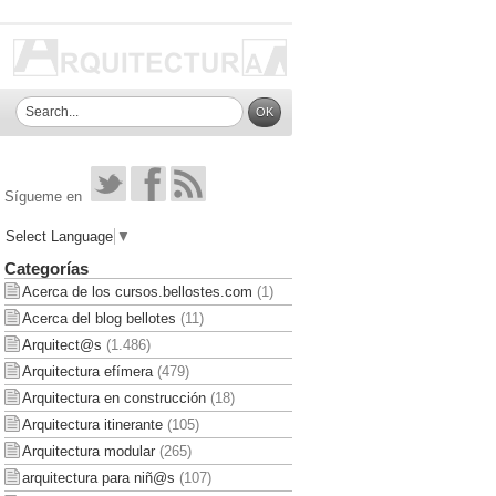
Sígueme en
Select Language
▼
Categorías
Acerca de los cursos.bellostes.com
(1)
Acerca del blog bellotes
(11)
Arquitect@s
(1.486)
Arquitectura efímera
(479)
Arquitectura en construcción
(18)
Arquitectura itinerante
(105)
Arquitectura modular
(265)
arquitectura para niñ@s
(107)