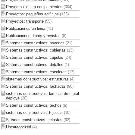
Proyectos: micro-equipamientos
(304)
Proyectos: pequeños edificios
(125)
Proyectos: transporte
(55)
Publicaciones en linea
(41)
Publicaciones: libros y revistas
(8)
Sistemas constructivos: bóvedas
(21)
Sistemas constructivos: cubiertas
(13)
Sistemas constructivos: cúpulas
(24)
Sistemas constructivos: detalles
(1)
Sistemas constructivos: escaleras
(17)
sistemas constructivos: estructuras
(4)
Sistemas constructivos: fachadas
(90)
sistemas constructivos: láminas de metal
deployé
(20)
Sistemas constructivos: techos
(6)
sistemas constructivos: tejuelas
(10)
Sitemas constructivos: celosías
(62)
Uncategorized
(4)