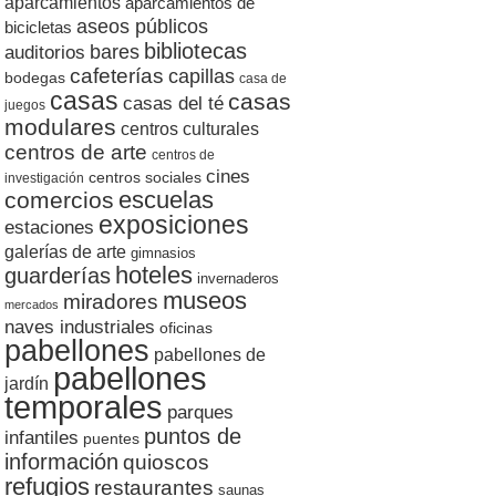
aparcamientos
aparcamientos de
aseos públicos
bicicletas
bibliotecas
auditorios
bares
cafeterías
capillas
bodegas
casa de
casas
casas
casas del té
juegos
modulares
centros culturales
centros de arte
centros de
cines
centros sociales
investigación
escuelas
comercios
exposiciones
estaciones
galerías de arte
gimnasios
hoteles
guarderías
invernaderos
museos
miradores
mercados
naves industriales
oficinas
pabellones
pabellones de
pabellones
jardín
temporales
parques
puntos de
infantiles
puentes
información
quioscos
refugios
restaurantes
saunas