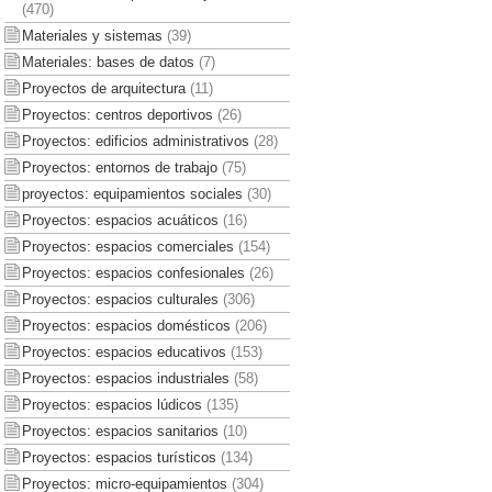
(470)
Materiales y sistemas
(39)
Materiales: bases de datos
(7)
Proyectos de arquitectura
(11)
Proyectos: centros deportivos
(26)
Proyectos: edificios administrativos
(28)
Proyectos: entornos de trabajo
(75)
proyectos: equipamientos sociales
(30)
Proyectos: espacios acuáticos
(16)
Proyectos: espacios comerciales
(154)
Proyectos: espacios confesionales
(26)
Proyectos: espacios culturales
(306)
Proyectos: espacios domésticos
(206)
Proyectos: espacios educativos
(153)
Proyectos: espacios industriales
(58)
Proyectos: espacios lúdicos
(135)
Proyectos: espacios sanitarios
(10)
Proyectos: espacios turísticos
(134)
Proyectos: micro-equipamientos
(304)