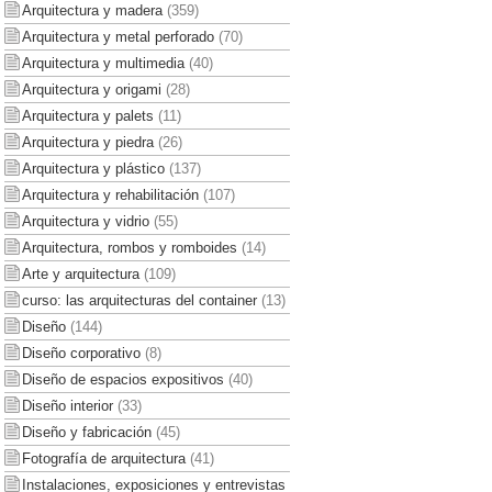
Arquitectura y madera
(359)
Arquitectura y metal perforado
(70)
Arquitectura y multimedia
(40)
Arquitectura y origami
(28)
Arquitectura y palets
(11)
Arquitectura y piedra
(26)
Arquitectura y plástico
(137)
Arquitectura y rehabilitación
(107)
Arquitectura y vidrio
(55)
Arquitectura, rombos y romboides
(14)
Arte y arquitectura
(109)
curso: las arquitecturas del container
(13)
Diseño
(144)
Diseño corporativo
(8)
Diseño de espacios expositivos
(40)
Diseño interior
(33)
Diseño y fabricación
(45)
Fotografía de arquitectura
(41)
Instalaciones, exposiciones y entrevistas