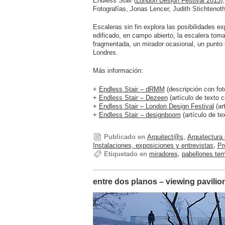
Endless Stair (
London Design Festival 2013
)
Fotografías, Jonas Lencer, Judith Stichtenoth
Escaleras sin fin explora las posibilidades 
edificado, en campo abierto, la escalera toma
fragmentada, un mirador ocasional, un punto 
Londres.
Más información:
+
Endless Stair – dRMM
(descripción con fot
+
Endless Stair – Dezeen
(artículo de texto c
+
Endless Stair – London Design Festival
(art
+
Endless Stair – designboom
(artículo de te
Publicado en
Arquitect@s
,
Arquitectura
Instalaciones, exposiciones y entrevistas
,
Pr
Etiquetado en
miradores
,
pabellones te
entre dos planos – viewing pavilion