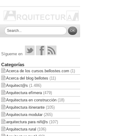
Sígueme en
Categorías
Acerca de los cursos.bellostes.com
(1)
Acerca del blog bellotes
(11)
Arquitect@s
(1.486)
Arquitectura efímera
(479)
Arquitectura en construcción
(18)
Arquitectura itinerante
(105)
Arquitectura modular
(265)
arquitectura para niñ@s
(107)
Arquitectura rural
(106)