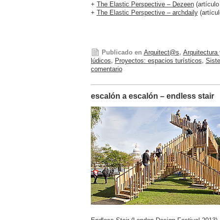
+
The Elastic Perspective – Dezeen
(artículo
+
The Elastic Perspective – archdaily
(artícul
Publicado en
Arquitect@s
,
Arquitectura
lúdicos
,
Proyectos: espacios turísticos
,
Sist
comentario
escalón a escalón – endless stair