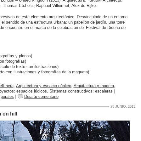
, London – United Kingdom (2013). Arquitectura, dRMM Architects.
, Thomas Etchells, Raphael Villiermet, Alex de Rijke.
expresivas de este elemento arquitectónico. Desvinculada de un entorno
 el sentido de una estructura urbana: un pabellón de jardín, una torre
de encuentro en el marco de la celebración del Festival de Diseño de
ografías y planos)
on fotografías)
ículo de texto con ilustraciones)
xto con ilustraciones y fotografías de la maqueta)
 efímera
,
Arquitectura y espacio público
,
Arquitectura y madera
,
oyectos: espacios lúdicos
,
Sistemas constructivos: escaleras
|
mporales
|
Deja tu comentario
28 JUNIO, 2013
 on hill