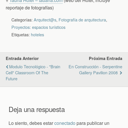
+
Tauna Hotel – tauana.com
(web del Hotel, incluye
reportaje de fotografías)
Categorías:
Arquitect@s
,
Fotografía de arquitectura
,
Proyectos: espacios turísticos
Etiquetas:
hoteles
Entrada Anterior
Próxima Entrada
Modulo Tecnológico - "brain
En Construcción - Serpentine
Cell" Classroom Of The
Gallery Pavilion 2008
Future
Deja una respuesta
Lo siento, debes estar
conectado
para publicar un