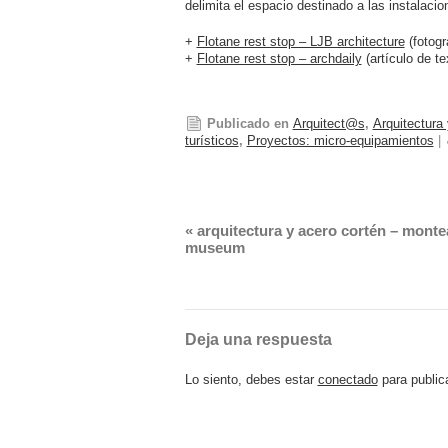
delimita el espacio destinado a las instalaci
+
Flotane rest stop – LJB architecture
(fotogr
+
Flotane rest stop – archdaily
(artículo de te
Publicado en
Arquitect@s
,
Arquitectura
turísticos
,
Proyectos: micro-equipamientos
|
«
arquitectura y acero cortén – mont
museum
Deja una respuesta
Lo siento, debes estar
conectado
para public