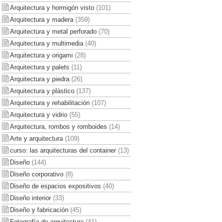
Arquitectura y hormigón visto
(101)
Arquitectura y madera
(359)
Arquitectura y metal perforado
(70)
Arquitectura y multimedia
(40)
Arquitectura y origami
(28)
Arquitectura y palets
(11)
Arquitectura y piedra
(26)
Arquitectura y plástico
(137)
Arquitectura y rehabilitación
(107)
Arquitectura y vidrio
(55)
Arquitectura, rombos y romboides
(14)
Arte y arquitectura
(109)
curso: las arquitecturas del container
(13)
Diseño
(144)
Diseño corporativo
(8)
Diseño de espacios expositivos
(40)
Diseño interior
(33)
Diseño y fabricación
(45)
Fotografía de arquitectura
(41)