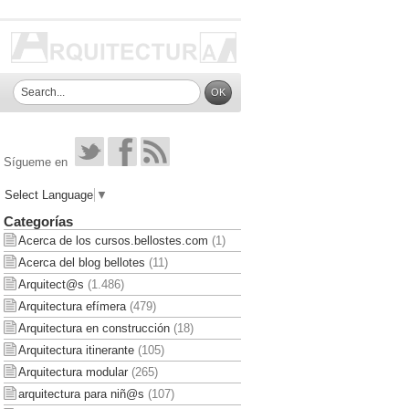
Sígueme en
Select Language
▼
Categorías
Acerca de los cursos.bellostes.com
(1)
Acerca del blog bellotes
(11)
Arquitect@s
(1.486)
Arquitectura efímera
(479)
Arquitectura en construcción
(18)
Arquitectura itinerante
(105)
Arquitectura modular
(265)
arquitectura para niñ@s
(107)