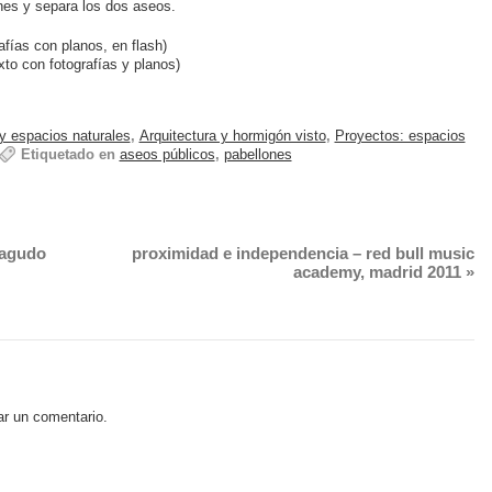
ones y separa los dos aseos.
afías con planos, en flash)
xto con fotografías y planos)
 y espacios naturales
,
Arquitectura y hormigón visto
,
Proyectos: espacios
Etiquetado en
aseos públicos
,
pabellones
eagudo
proximidad e independencia – red bull music
academy, madrid 2011
»
ar un comentario.