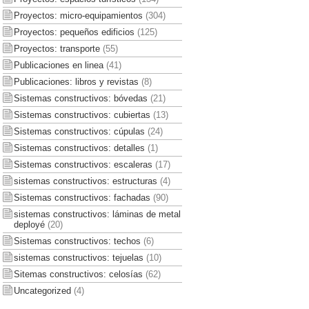
Proyectos: micro-equipamientos
(304)
Proyectos: pequeños edificios
(125)
Proyectos: transporte
(55)
Publicaciones en linea
(41)
Publicaciones: libros y revistas
(8)
Sistemas constructivos: bóvedas
(21)
Sistemas constructivos: cubiertas
(13)
Sistemas constructivos: cúpulas
(24)
Sistemas constructivos: detalles
(1)
Sistemas constructivos: escaleras
(17)
sistemas constructivos: estructuras
(4)
Sistemas constructivos: fachadas
(90)
sistemas constructivos: láminas de metal
deployé
(20)
Sistemas constructivos: techos
(6)
sistemas constructivos: tejuelas
(10)
Sitemas constructivos: celosías
(62)
Uncategorized
(4)