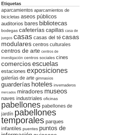
Etiquetas
aparcamientos
aparcamientos de
aseos públicos
bicicletas
bibliotecas
auditorios
bares
cafeterías
capillas
bodegas
casa de
casas
casas
casas del té
juegos
modulares
centros culturales
centros de arte
centros de
cines
centros sociales
investigación
escuelas
comercios
exposiciones
estaciones
galerías de arte
gimnasios
hoteles
guarderías
invernaderos
museos
miradores
mercados
naves industriales
oficinas
pabellones
pabellones de
pabellones
jardín
temporales
parques
puntos de
infantiles
puentes
información