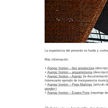
La experiencia del presente se funde y confun
Más información:
+
Ajangiz fronton – blur arquitectura
(descripc
+
Ajangiz fronton – arquia/próxima
(descripció
+
Ajangiz fronton – Ajangiz
(la documentación
/interesante ejemplo de transparencia municip
+
Ajangiz fronton – Pepe Martínez
(artículo d
google+
)
+
Ajangiz fronton – Eugeni Pons
(reportaje de