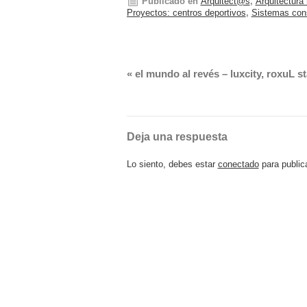
Publicado en
Arquitect@s
,
Arquitectura 
Proyectos: centros deportivos
,
Sistemas cons
«
el mundo al revés – luxcity, roxuL s
Deja una respuesta
Lo siento, debes estar
conectado
para public