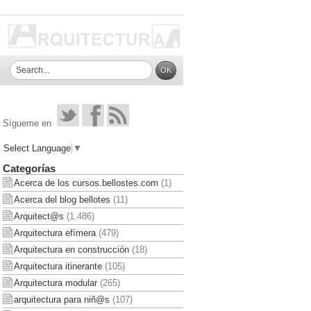
Sígueme en
Select Language
▼
Categorías
Acerca de los cursos.bellostes.com
(1)
Acerca del blog bellotes
(11)
Arquitect@s
(1.486)
Arquitectura efímera
(479)
Arquitectura en construcción
(18)
Arquitectura itinerante
(105)
Arquitectura modular
(265)
arquitectura para niñ@s
(107)