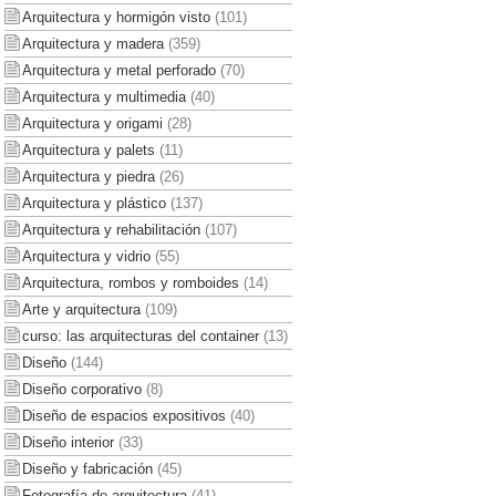
Arquitectura y hormigón visto
(101)
Arquitectura y madera
(359)
Arquitectura y metal perforado
(70)
Arquitectura y multimedia
(40)
Arquitectura y origami
(28)
Arquitectura y palets
(11)
Arquitectura y piedra
(26)
Arquitectura y plástico
(137)
Arquitectura y rehabilitación
(107)
Arquitectura y vidrio
(55)
Arquitectura, rombos y romboides
(14)
Arte y arquitectura
(109)
curso: las arquitecturas del container
(13)
Diseño
(144)
Diseño corporativo
(8)
Diseño de espacios expositivos
(40)
Diseño interior
(33)
Diseño y fabricación
(45)
Fotografía de arquitectura
(41)