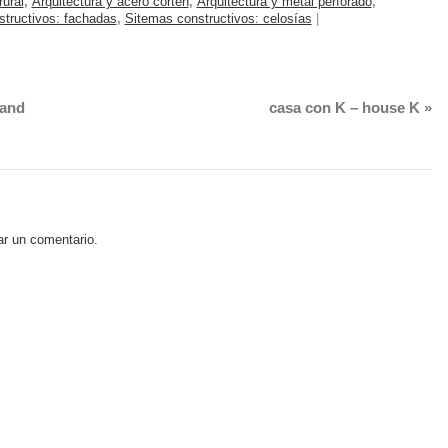
rural
,
Arquitectura y acero cortén
,
Arquitectura y metal perforado
,
tructivos: fachadas
,
Sitemas constructivos: celosías
|
tand
casa con K – house K
»
ar un comentario.