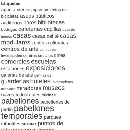
Etiquetas
aparcamientos
aparcamientos de
aseos públicos
bicicletas
bibliotecas
auditorios
bares
cafeterías
capillas
bodegas
casa de
casas
casas
casas del té
juegos
modulares
centros culturales
centros de arte
centros de
cines
centros sociales
investigación
escuelas
comercios
exposiciones
estaciones
galerías de arte
gimnasios
hoteles
guarderías
invernaderos
museos
miradores
mercados
naves industriales
oficinas
pabellones
pabellones de
pabellones
jardín
temporales
parques
puntos de
infantiles
puentes
información