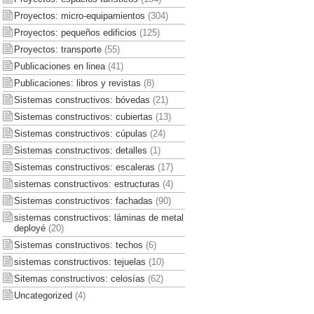
Proyectos: micro-equipamientos
(304)
Proyectos: pequeños edificios
(125)
Proyectos: transporte
(55)
Publicaciones en linea
(41)
Publicaciones: libros y revistas
(8)
Sistemas constructivos: bóvedas
(21)
Sistemas constructivos: cubiertas
(13)
Sistemas constructivos: cúpulas
(24)
Sistemas constructivos: detalles
(1)
Sistemas constructivos: escaleras
(17)
sistemas constructivos: estructuras
(4)
Sistemas constructivos: fachadas
(90)
sistemas constructivos: láminas de metal
deployé
(20)
Sistemas constructivos: techos
(6)
sistemas constructivos: tejuelas
(10)
Sitemas constructivos: celosías
(62)
Uncategorized
(4)