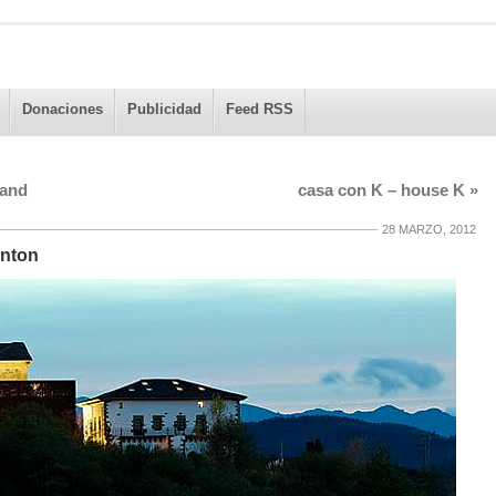
Donaciones
Publicidad
Feed RSS
tand
casa con K – house K
»
28 MARZO, 2012
onton