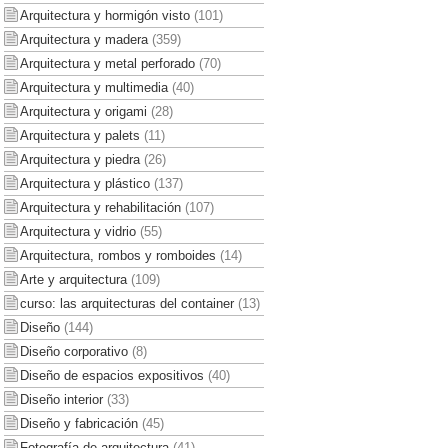
Arquitectura y hormigón visto
(101)
Arquitectura y madera
(359)
Arquitectura y metal perforado
(70)
Arquitectura y multimedia
(40)
Arquitectura y origami
(28)
Arquitectura y palets
(11)
Arquitectura y piedra
(26)
Arquitectura y plástico
(137)
Arquitectura y rehabilitación
(107)
Arquitectura y vidrio
(55)
Arquitectura, rombos y romboides
(14)
Arte y arquitectura
(109)
curso: las arquitecturas del container
(13)
Diseño
(144)
Diseño corporativo
(8)
Diseño de espacios expositivos
(40)
Diseño interior
(33)
Diseño y fabricación
(45)
Fotografía de arquitectura
(41)