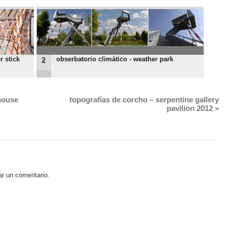
r stick
obserbatorio climático - weather park
2
nhouse
topografías de corcho – serpentine gallery
pavilion 2012
»
ar un comentario.