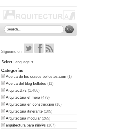
Sígueme en
Select Language
▼
Categorías
Acerca de los cursos.bellostes.com
(1)
Acerca del blog bellotes
(11)
Arquitect@s
(1.486)
Arquitectura efímera
(479)
Arquitectura en construcción
(18)
Arquitectura itinerante
(105)
Arquitectura modular
(265)
arquitectura para niñ@s
(107)