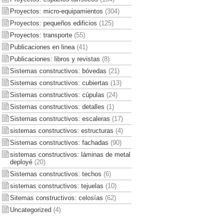
Proyectos: micro-equipamientos
(304)
Proyectos: pequeños edificios
(125)
Proyectos: transporte
(55)
Publicaciones en linea
(41)
Publicaciones: libros y revistas
(8)
Sistemas constructivos: bóvedas
(21)
Sistemas constructivos: cubiertas
(13)
Sistemas constructivos: cúpulas
(24)
Sistemas constructivos: detalles
(1)
Sistemas constructivos: escaleras
(17)
sistemas constructivos: estructuras
(4)
Sistemas constructivos: fachadas
(90)
sistemas constructivos: láminas de metal
deployé
(20)
Sistemas constructivos: techos
(6)
sistemas constructivos: tejuelas
(10)
Sitemas constructivos: celosías
(62)
Uncategorized
(4)