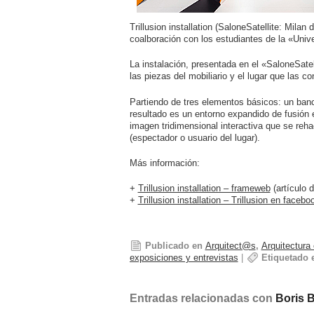
Trillusion installation (SaloneSatellite: Milan
coalboración con los estudiantes de la «Univ
La instalación, presentada en el «SaloneSatel
las piezas del mobiliario y el lugar que las co
Partiendo de tres elementos básicos: un banc
resultado es un entorno expandido de fusión es
imagen tridimensional interactiva que se reha
(espectador o usuario del lugar).
Más información:
+
Trillusion installation – frameweb
(artículo d
+
Trillusion installation – Trillusion en facebo
Publicado en
Arquitect@s
,
Arquitectura
exposiciones y entrevistas
|
Etiquetado 
Entradas relacionadas con
Boris 