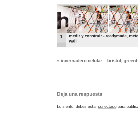
medir y construir - readymade, mete
1
wall
«
invernadero celular – bristol, gree
Deja una respuesta
Lo siento, debes estar
conectado
para public