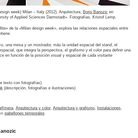
 design week) Milan – Italy (2012). Arquitectura,
Boris Banozic
en
ersity of Applied Sciences Darmstadt». Fotografías, Kristof Lemp.
lite» de la «Milan design week», explora las relaciones espaciales entre
ntiene.
o, una mesa y un mostrador, más la unidad espacial del stand, el
pacial, que integra la perspectiva, el grafismo y el color para definir una
ce en función de la posición visual y espacial de cada visitante
e texto con fotografías)
ok
(descripción, fotografías e ilustraciones)
 efímera
,
Arquitectura y color
,
Arquitectura y grafismo
,
Instalaciones,
en
pabellones temporales
Banozic