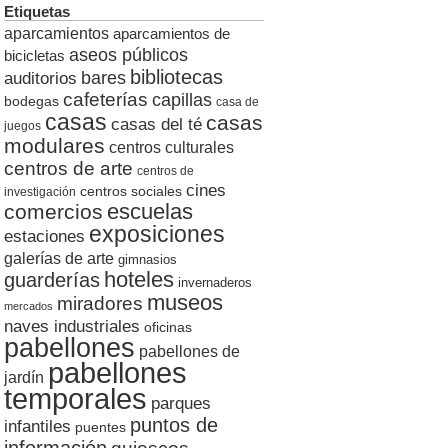
Etiquetas
aparcamientos
aparcamientos de
aseos públicos
bicicletas
bibliotecas
auditorios
bares
cafeterías
capillas
bodegas
casa de
casas
casas
casas del té
juegos
modulares
centros culturales
centros de arte
centros de
cines
centros sociales
investigación
escuelas
comercios
exposiciones
estaciones
galerías de arte
gimnasios
hoteles
guarderías
invernaderos
museos
miradores
mercados
naves industriales
oficinas
pabellones
pabellones de
pabellones
jardín
temporales
parques
puntos de
infantiles
puentes
información