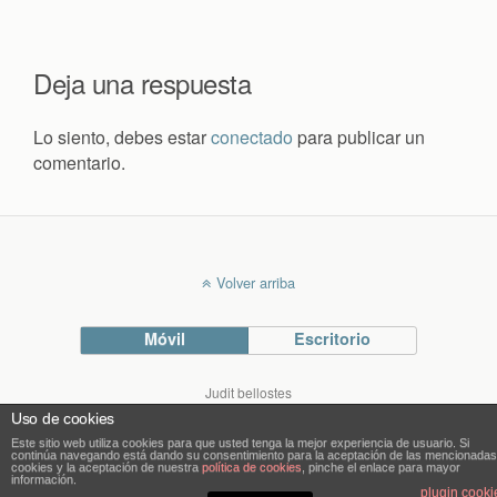
Deja una respuesta
Lo siento, debes estar
conectado
para publicar un
comentario.
Volver arriba
Móvil
Escritorio
Judit bellostes
Blog de arquitectura
Uso de cookies
blog.bellostes.com
Este sitio web utiliza cookies para que usted tenga la mejor experiencia de usuario. Si
continúa navegando está dando su consentimiento para la aceptación de las mencionadas
cookies y la aceptación de nuestra
política de cookies
, pinche el enlace para mayor
información.
plugin cooki