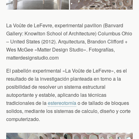
La Voûte de LeFevre, experimental pavilion (Ban­vard
Gallery: Knowl­ton School of Archi­tec­ture) Colum­bus Ohio
– United States (2012). Arquitectura, Bran­don Clif­ford +
Wes McGee «Matter Design Studio». Fotografías,
matterdesignstudio.com
El pabellón experimental «La Voûte de LeFevre», es el
resultado de la investigación planteada en torno a la
posibilidad de resolver un sistema estructural
autoportante y estable, aplicando las técnicas
tradicionales de la
estereotomía
o de tallado de bloques
solidos, mediante los sistemas de calculo, diseño y corte
computerizado.