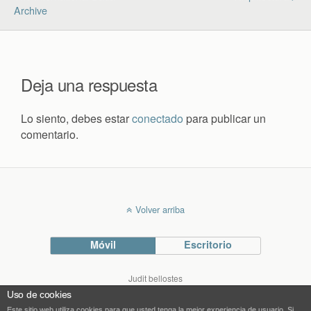
Archive
Deja una respuesta
Lo siento, debes estar
conectado
para publicar un
comentario.
Volver arriba
Móvil
Escritorio
Judit bellostes
Blog de arquitectura
Uso de cookies
blog.bellostes.com
Este sitio web utiliza cookies para que usted tenga la mejor experiencia de usuario. Si