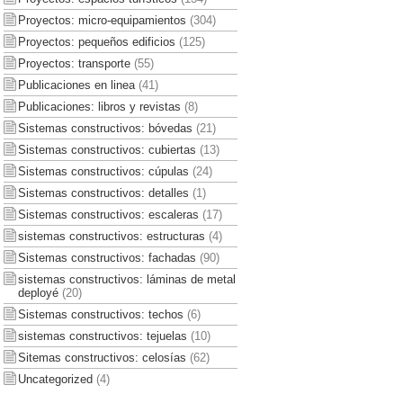
Proyectos: micro-equipamientos
(304)
Proyectos: pequeños edificios
(125)
Proyectos: transporte
(55)
Publicaciones en linea
(41)
Publicaciones: libros y revistas
(8)
Sistemas constructivos: bóvedas
(21)
Sistemas constructivos: cubiertas
(13)
Sistemas constructivos: cúpulas
(24)
Sistemas constructivos: detalles
(1)
Sistemas constructivos: escaleras
(17)
sistemas constructivos: estructuras
(4)
Sistemas constructivos: fachadas
(90)
sistemas constructivos: láminas de metal
deployé
(20)
Sistemas constructivos: techos
(6)
sistemas constructivos: tejuelas
(10)
Sitemas constructivos: celosías
(62)
Uncategorized
(4)