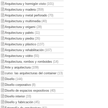
Arquitectura y hormigón visto
(101)
Arquitectura y madera
(359)
Arquitectura y metal perforado
(70)
Arquitectura y multimedia
(40)
Arquitectura y origami
(28)
Arquitectura y palets
(11)
Arquitectura y piedra
(26)
Arquitectura y plástico
(137)
Arquitectura y rehabilitación
(107)
Arquitectura y vidrio
(55)
Arquitectura, rombos y romboides
(14)
Arte y arquitectura
(109)
curso: las arquitecturas del container
(13)
Diseño
(144)
Diseño corporativo
(8)
Diseño de espacios expositivos
(40)
Diseño interior
(33)
Diseño y fabricación
(45)
Fotografía de arquitectura
(41)