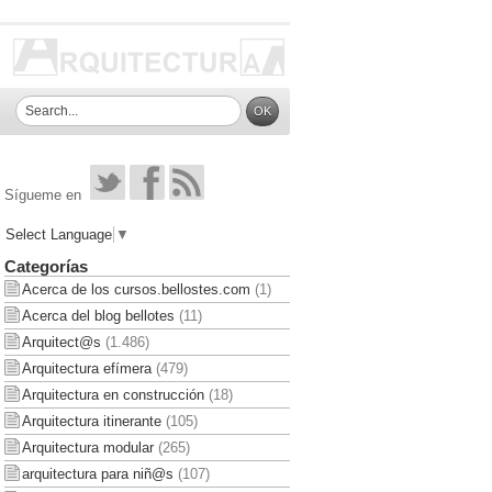
Sígueme en
Select Language
▼
Categorías
Acerca de los cursos.bellostes.com
(1)
Acerca del blog bellotes
(11)
Arquitect@s
(1.486)
Arquitectura efímera
(479)
Arquitectura en construcción
(18)
Arquitectura itinerante
(105)
Arquitectura modular
(265)
arquitectura para niñ@s
(107)