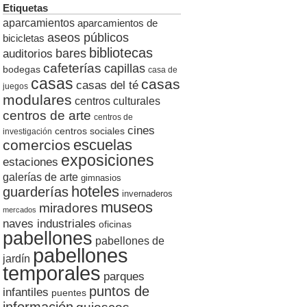
Etiquetas
aparcamientos
aparcamientos de
aseos públicos
bicicletas
bibliotecas
auditorios
bares
cafeterías
capillas
bodegas
casa de
casas
casas
casas del té
juegos
modulares
centros culturales
centros de arte
centros de
cines
centros sociales
investigación
escuelas
comercios
exposiciones
estaciones
galerías de arte
gimnasios
hoteles
guarderías
invernaderos
museos
miradores
mercados
naves industriales
oficinas
pabellones
pabellones de
pabellones
jardín
temporales
parques
puntos de
infantiles
puentes
información