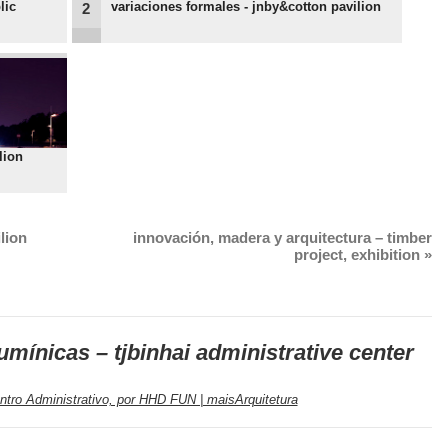
lic
variaciones formales - jnby&cotton pavilion
2
lion
lion
innovación, madera y arquitectura – timber
project, exhibition
»
umínicas – tjbinhai administrative center
entro Administrativo, por HHD FUN | maisArquitetura