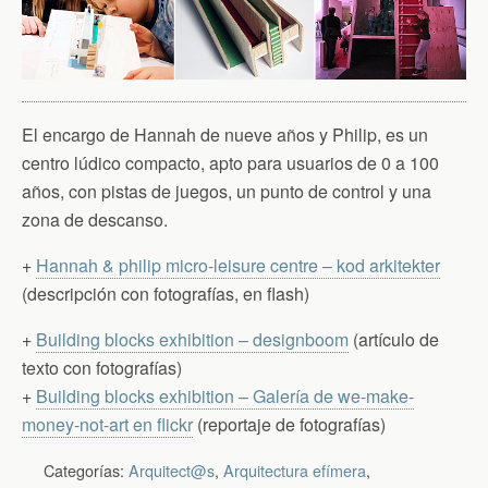
El encargo de Hannah de nueve años y Philip, es un
centro lúdico compacto, apto para usuarios de 0 a 100
años, con pistas de juegos, un punto de control y una
zona de descanso.
+
Hannah & philip micro-leisure centre – kod arkitekter
(descripción con fotografías, en flash)
+
Building blocks exhibition – designboom
(artículo de
texto con fotografías)
+
Building blocks exhibition – Galería de we-make-
money-not-art en flickr
(reportaje de fotografías)
Categorías:
Arquitect@s
,
Arquitectura efímera
,