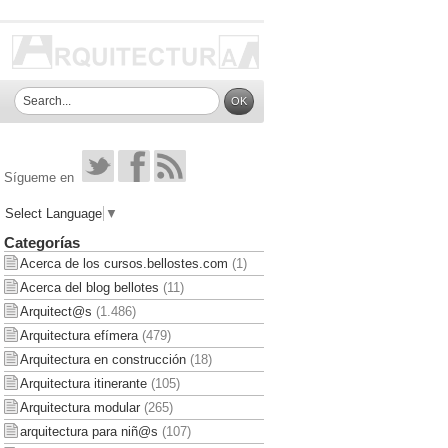
Sígueme en
Select Language
▼
Categorías
Acerca de los cursos.bellostes.com
(1)
Acerca del blog bellotes
(11)
Arquitect@s
(1.486)
Arquitectura efímera
(479)
Arquitectura en construcción
(18)
Arquitectura itinerante
(105)
Arquitectura modular
(265)
arquitectura para niñ@s
(107)