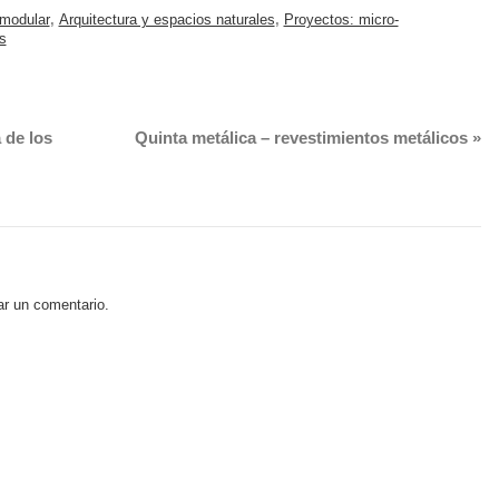
 modular
,
Arquitectura y espacios naturales
,
Proyectos: micro-
s
 de los
Quinta metálica – revestimientos metálicos
»
ar un comentario.