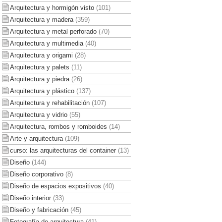
Arquitectura y hormigón visto
(101)
Arquitectura y madera
(359)
Arquitectura y metal perforado
(70)
Arquitectura y multimedia
(40)
Arquitectura y origami
(28)
Arquitectura y palets
(11)
Arquitectura y piedra
(26)
Arquitectura y plástico
(137)
Arquitectura y rehabilitación
(107)
Arquitectura y vidrio
(55)
Arquitectura, rombos y romboides
(14)
Arte y arquitectura
(109)
curso: las arquitecturas del container
(13)
Diseño
(144)
Diseño corporativo
(8)
Diseño de espacios expositivos
(40)
Diseño interior
(33)
Diseño y fabricación
(45)
Fotografía de arquitectura
(41)