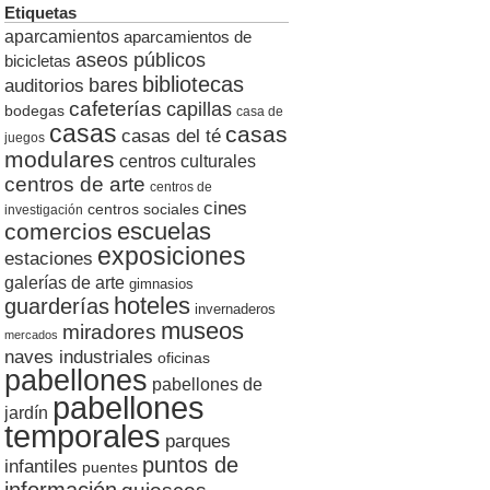
Etiquetas
aparcamientos
aparcamientos de
aseos públicos
bicicletas
bibliotecas
auditorios
bares
cafeterías
capillas
bodegas
casa de
casas
casas
casas del té
juegos
modulares
centros culturales
centros de arte
centros de
cines
centros sociales
investigación
escuelas
comercios
exposiciones
estaciones
galerías de arte
gimnasios
hoteles
guarderías
invernaderos
museos
miradores
mercados
naves industriales
oficinas
pabellones
pabellones de
pabellones
jardín
temporales
parques
puntos de
infantiles
puentes
información