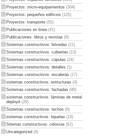
Proyectos: micro-equipamientos
(304)
Proyectos: pequeños edificios
(125)
Proyectos: transporte
(55)
Publicaciones en linea
(41)
Publicaciones: libros y revistas
(8)
Sistemas constructivos: bóvedas
(21)
Sistemas constructivos: cubiertas
(13)
Sistemas constructivos: cúpulas
(24)
Sistemas constructivos: detalles
(1)
Sistemas constructivos: escaleras
(17)
sistemas constructivos: estructuras
(4)
Sistemas constructivos: fachadas
(90)
sistemas constructivos: láminas de metal
deployé
(20)
Sistemas constructivos: techos
(6)
sistemas constructivos: tejuelas
(10)
Sitemas constructivos: celosías
(62)
Uncategorized
(4)