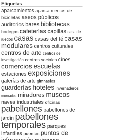
Etiquetas
aparcamientos
aparcamientos de
aseos públicos
bicicletas
bibliotecas
auditorios
bares
cafeterías
capillas
bodegas
casa de
casas
casas
casas del té
juegos
modulares
centros culturales
centros de arte
centros de
cines
centros sociales
investigación
escuelas
comercios
exposiciones
estaciones
galerías de arte
gimnasios
hoteles
guarderías
invernaderos
museos
miradores
mercados
naves industriales
oficinas
pabellones
pabellones de
pabellones
jardín
temporales
parques
puntos de
infantiles
puentes
información