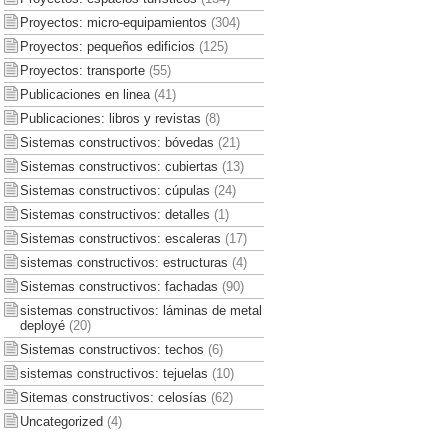
Proyectos: micro-equipamientos
(304)
Proyectos: pequeños edificios
(125)
Proyectos: transporte
(55)
Publicaciones en linea
(41)
Publicaciones: libros y revistas
(8)
Sistemas constructivos: bóvedas
(21)
Sistemas constructivos: cubiertas
(13)
Sistemas constructivos: cúpulas
(24)
Sistemas constructivos: detalles
(1)
Sistemas constructivos: escaleras
(17)
sistemas constructivos: estructuras
(4)
Sistemas constructivos: fachadas
(90)
sistemas constructivos: láminas de metal
deployé
(20)
Sistemas constructivos: techos
(6)
sistemas constructivos: tejuelas
(10)
Sitemas constructivos: celosías
(62)
Uncategorized
(4)