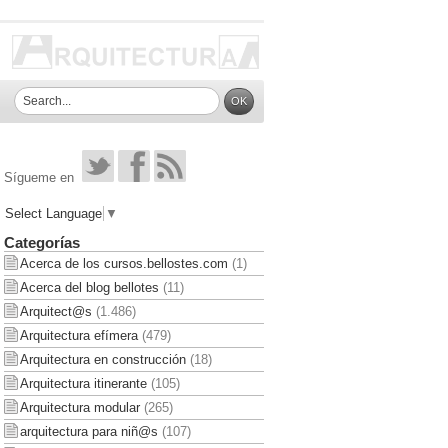
Sígueme en
Select Language
▼
Categorías
Acerca de los cursos.bellostes.com
(1)
Acerca del blog bellotes
(11)
Arquitect@s
(1.486)
Arquitectura efímera
(479)
Arquitectura en construcción
(18)
Arquitectura itinerante
(105)
Arquitectura modular
(265)
arquitectura para niñ@s
(107)