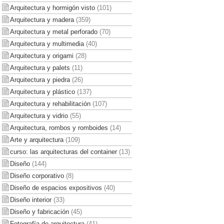
Arquitectura y hormigón visto
(101)
Arquitectura y madera
(359)
Arquitectura y metal perforado
(70)
Arquitectura y multimedia
(40)
Arquitectura y origami
(28)
Arquitectura y palets
(11)
Arquitectura y piedra
(26)
Arquitectura y plástico
(137)
Arquitectura y rehabilitación
(107)
Arquitectura y vidrio
(55)
Arquitectura, rombos y romboides
(14)
Arte y arquitectura
(109)
curso: las arquitecturas del container
(13)
Diseño
(144)
Diseño corporativo
(8)
Diseño de espacios expositivos
(40)
Diseño interior
(33)
Diseño y fabricación
(45)
Fotografía de arquitectura
(41)